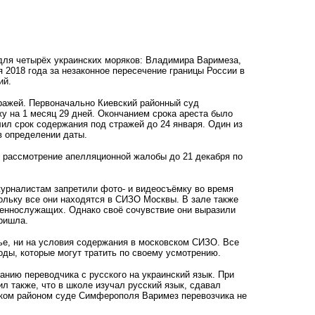
для четырёх украинских моряков: Владимира Варимеза,
2018 года за незаконное пересечение границы России в
ий.
тражей. Первоначально Киевский районный суд
у на 1 месяц 29 дней. Окончанием срока ареста было
лил срок содержания под стражей до 24 января. Один из
в определении даты.
 рассмотрение апелляционной жалобы до 21 декабря по
урналистам запретили фото- и видеосъёмку во время
ольку все они находятся в СИЗО Москвы. В зале также
оеннослужащих. Однако своё сочувствие они выразили
ришла.
вье, ни на условия содержания в московском СИЗО. Все
ды, которые могут тратить по своему усмотрению.
анию переводчика с русского на украинский язык. При
ил также, что в школе изучал русский язык, сдавал
ском районом суде Симферополя Варимез перевозчика не