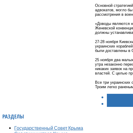
Основной стратегией
адвокатов, могло б
рассмотрения в воен
«Доводы являются н
Женевской конвенции
должны устанавливат
27-28 ноября Киевс
украинских корабле
были доставлены в
25 ноября два малы
утра незаконно пере
никаких заявок на п
властей. С целью пр
Все три украинских 
Троим легко ранены
< НАЗАД
ВПЕРЁД >
РАЗДЕЛЫ
Государственный Совет Крыма