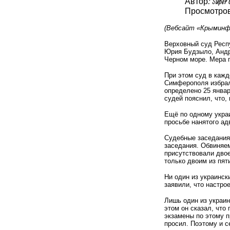
Автор: Super 
Просмотров
(Вебсайт «Крыминфо
Верховный суд Респ
Юрия Будзыло, Андре
Черном море. Мера п
При этом суд в кажд
Симферополя избрал 
определено 25 январ
судей пояснил, что,
Ещё по одному укра
просьбе нанятого ад
Судебные заседания
заседания. Обвиняем
присутствовали дво
только двоим из пят
Ни один из украинск
заявили, что настро
Лишь один из украин
этом он сказал, что
экзамены по этому 
просил. Поэтому и с