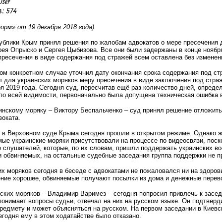
User
: 574
рм» от 19 декабря 2018 года)
ублики Крым принял решения по жалобам адвокатов о мере пресечения 
я Опрыско и Сергея Цыбизова. Все они были задержаны в конце ноября 
ресечения в виде содержания под стражей всем оставлена без изменен
ом конкретном случае уточнил дату окончания срока содержания под с
для украинских моряков меру пресечения в виде заключения под страж
я 2019 года. Сегодня суд, пересчитав ещё раз количество дней, опреде
 по всей видимости, первоначально была допущена техническая ошибка 
инскому моряку – Виктору Беспальченко – суд принял решение отложить
воката.
 в Верховном суде Крыма сегодня прошли в открытом режиме. Однако ж
ые украинские моряки присутствовали на процессе по видеосвязи, поск
е слушателей, которые, по их словам, пришли поддержать украинских в
и обвиняемых, на остальные судебные заседания группа поддержки не п
их моряков сегодня в беседе с адвокатами не пожаловался ни на здоро
ение хорошее, обвиняемые получают посылки из дома и денежные перево
ских моряков – Владимир Варимез – сегодня попросил привлечь к засед
 понимает вопросы судьи, отвечал на них на русском языке. Он подтверд
предмету и может объясняться на русском. На первом заседании в Киев
егодня ему в этом ходатайстве было отказано.