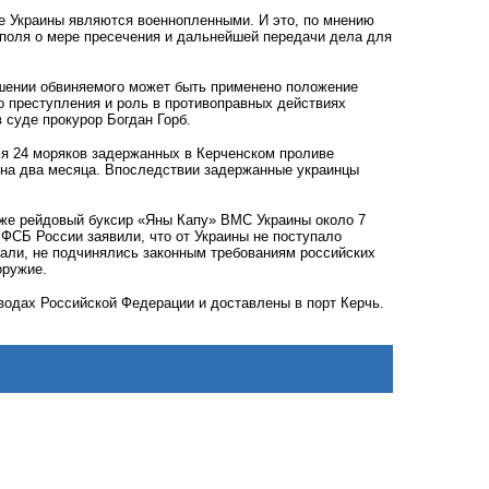
не Украины являются военнопленными. И это, по мнению
поля о мере пресечения и дальнейшей передачи дела для
шении обвиняемого может быть применено положение
о преступления и роль в противоправных действиях
 суде прокурор Богдан Горб.
ля 24 моряков задержанных в Керченском проливе
 на два месяца. Впоследствии задержанные украинцы
кже рейдовый буксир «Яны Капу» ВМС Украины около 7
ФСБ России заявили, что от Украины не поступало
вали, не подчинялись законным требованиям российских
оружие.
водах Российской Федерации и доставлены в порт Керчь.