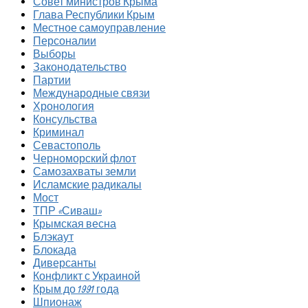
Совет министров Крыма
Глава Республики Крым
Местное самоуправление
Персоналии
Выборы
Законодательство
Партии
Международные связи
Хронология
Консульства
Криминал
Севастополь
Черноморский флот
Самозахваты земли
Исламские радикалы
Мост
ТПР «Сиваш»
Крымская весна
Блэкаут
Блокада
Диверсанты
Конфликт с Украиной
Крым до 1991 года
Шпионаж