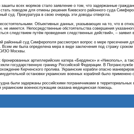
 зашиты всех моряков стало заявление о том, что задержанные гражда
ы стать поводом для отмены решения Киевского районного суда Симферо
ный суд. Прокуратура в свою очередь эти доводы отвергла.
есостоятельными. Объективных данных, указывающих на то, что в отно
, не имеется. Непосредственные обстоятельства совершения указанног
ься следствием путём проведения следственных действий», – заявил в
кий районный суд Симферополя рассмотрел вопрос о мере пресечения д
й. Всем им была определена мера в виде заключения под стражу сроком
 СИЗО Москвы.
х бронированных артиллерийских катера «Бердянск» и «Никополь», а та
секли государственную границу Российской Федерации. В Погранслужбе 
рохождение Керченского пролива. Украинские корабли опасно маневриро
инудительной остановки украинских военных кораблей было применено 
судна были задержаны российскими пограничниками в территориальных 
м украинским военнослужащим оказана медицинская помощь.