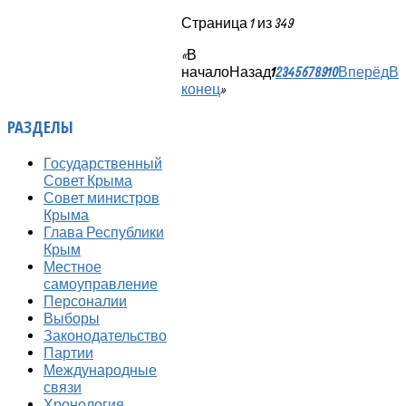
Страница 1 из 349
«
В
начало
Назад
1
2
3
4
5
6
7
8
9
10
Вперёд
В
конец
»
РАЗДЕЛЫ
Государственный
Совет Крыма
Совет министров
Крыма
Глава Республики
Крым
Местное
самоуправление
Персоналии
Выборы
Законодательство
Партии
Международные
связи
Хронология