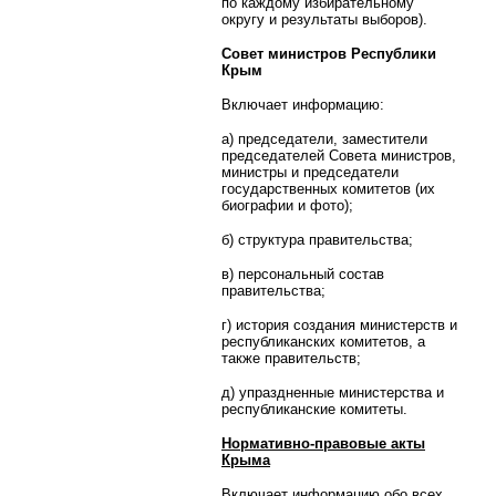
по каждому избирательному
округу и результаты выборов).
Совет министров Республики
Крым
Включает информацию:
а) председатели, заместители
председателей Совета министров,
министры и председатели
государственных комитетов (их
биографии и фото);
б) структура правительства;
в) персональный состав
правительства;
г) история создания министерств и
республиканских комитетов, а
также правительств;
д) упраздненные министерства и
республиканские комитеты.
Нормативно-правовые акты
Крыма
Включает информацию обо всех