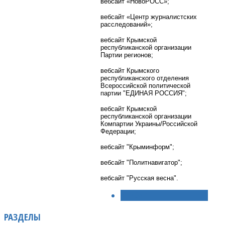
вебсайт «НовоРОСС»;
вебсайт «Центр журналистских
расследований»;
вебсайт Крымской
республиканской организации
Партии регионов;
вебсайт Крымского
республиканского отделения
Всероссийской политической
партии "ЕДИНАЯ РОССИЯ";
вебсайт Крымской
республиканской организации
Компартии Украины/Российской
Федерации;
вебсайт "Крыминформ";
вебсайт "Политнавигатор";
вебсайт "Русская весна".
< НАЗАД
РАЗДЕЛЫ