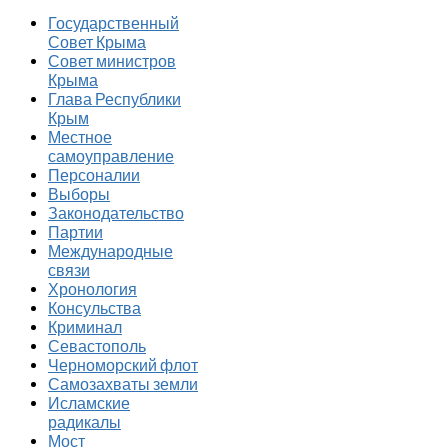
Государственный
Совет Крыма
Совет министров
Крыма
Глава Республики
Крым
Местное
самоуправление
Персоналии
Выборы
Законодательство
Партии
Международные
связи
Хронология
Консульства
Криминал
Севастополь
Черноморский флот
Самозахваты земли
Исламские
радикалы
Мост