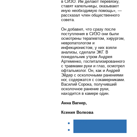
в СИЗО. Им делают перевязку,
ставят капельницы, оказывают
иную необходимую помощь», —
рассказал член общественного
совета.
Он добавил, что сразу после
поступления в СИЗО они были
осмотрены терапевтом, хирургом,
невропатологом и
инфекционистом, у них взяли
анализы, сделали ЭКГ. В
понедельник утром Андрея
Артеменко, госпитализированного
с травмами руки и глаз, осмотрел
офтальмолог. Он, как и Андрей
Эйдер с осколочными ранениями
ног, содержатся с сокамерниками.
Василий Сорока, получивший
осколочное ранение руки,
находится в камере один.
Анна Вагнер,
Ксения Волкова
< НАЗАД
ВПЕРЁД >