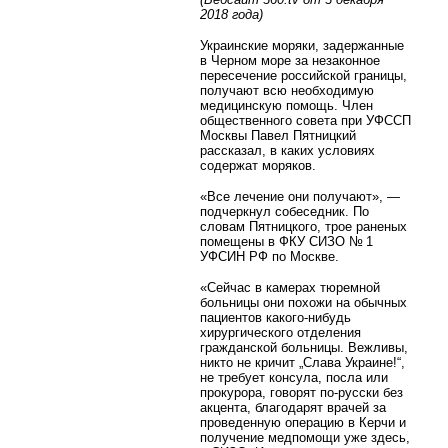
2018 года)
Украинские моряки, задержанные
в Черном море за незаконное
пересечение российской границы,
получают всю необходимую
медицинскую помощь. Член
общественного совета при УФССП
Москвы Павел Пятницкий
рассказал, в каких условиях
содержат моряков.
«Все лечение они получают», —
подчеркнул собеседник. По
словам Пятницкого, трое раненых
помещены в ФКУ СИЗО № 1
УФСИН РФ по Москве.
«Сейчас в камерах тюремной
больницы они похожи на обычных
пациентов какого-нибудь
хирургического отделения
гражданской больницы. Вежливы,
никто не кричит „Слава Украине!“,
не требует консула, посла или
прокурора, говорят по-русски без
акцента, благодарят врачей за
проведенную операцию в Керчи и
получение медпомощи уже здесь,