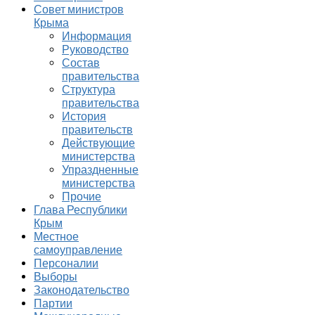
Совет министров
Крыма
Информация
Руководство
Состав
правительства
Структура
правительства
История
правительств
Действующие
министерства
Упраздненные
министерства
Прочие
Глава Республики
Крым
Местное
самоуправление
Персоналии
Выборы
Законодательство
Партии