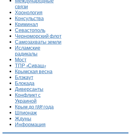
Международные
связи
Хронология
Консульства
Криминал
Севастополь
Черноморский флот
Самозахваты земли
Исламские
радикалы
Мост
ТПР «Сиваш»
Крымская весна
Блэкаут
Блокада
Диверсанты
Конфликт с
Украиной
Крым до 1991 года
Шпионаж
Ждуны
Информация