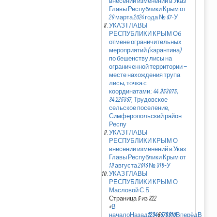
внесении изменений в Указ
Главы Республики Крым от
29 марта 2024 года № 67-У
УКАЗ ГЛАВЫ
РЕСПУБЛИКИ КРЫМ Об
отмене ограничительных
мероприятий (карантина)
по бешенству лисы на
ограниченной территории –
месте нахождения трупа
лисы, точка с
координатами: 44.953075,
34.225367, Трудовское
сельское поселение,
Симферопольский район
Респу
УКАЗ ГЛАВЫ
РЕСПУБЛИКИ КРЫМ О
внесении изменений в Указ
Главы Республики Крым от
19 августа 2016 № 318-У
УКАЗ ГЛАВЫ
РЕСПУБЛИКИ КРЫМ О
Масловой С.Б.
Страница 5 из 322
«
В
начало
Назад
1
2
3
4
5
6
7
8
9
10
Вперёд
В