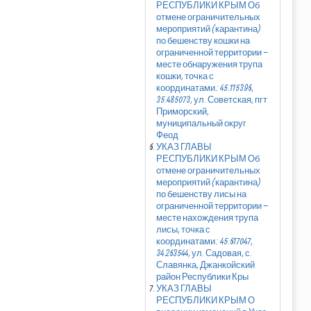
РЕСПУБЛИКИ КРЫМ Об
отмене ограничительных
мероприятий (карантина)
по бешенству кошки на
ограниченной территории –
месте обнаружения трупа
кошки, точка с
координатами: 45.115396,
35.485073, ул. Советская, пгт
Приморский,
муниципальный округ
Феод
УКАЗ ГЛАВЫ
РЕСПУБЛИКИ КРЫМ Об
отмене ограничительных
мероприятий (карантина)
по бешенству лисы на
ограниченной территории –
месте нахождения трупа
лисы, точка с
координатами: 45.617047,
34.263544, ул. Садовая, с.
Славянка, Джанкойский
район Республики Кры
УКАЗ ГЛАВЫ
РЕСПУБЛИКИ КРЫМ О