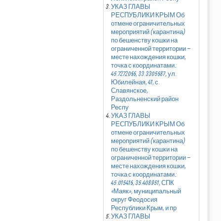
УКАЗ ГЛАВЫ
РЕСПУБЛИКИ КРЫМ Об
отмене ограничительных
мероприятий (карантина)
по бешенству кошки на
ограниченной территории –
месте нахождения кошки,
точка с координатами:
45.7272066, 33.3305687, ул.
Юбилейная, 41, с.
Славянское,
Раздольненский район
Респу
УКАЗ ГЛАВЫ
РЕСПУБЛИКИ КРЫМ Об
отмене ограничительных
мероприятий (карантина)
по бешенству кошки на
ограниченной территории –
месте нахождения кошки,
точка с координатами:
45.015416, 35.408951, СПК
«Маяк», муниципальный
округ Феодосия
Республики Крым, и пр
УКАЗ ГЛАВЫ