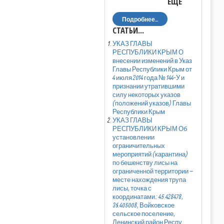
ЕЩЕ
Подробнее...
СТАТЬИ...
УКАЗ ГЛАВЫ
РЕСПУБЛИКИ КРЫМ О
внесении изменений в Указ
Главы Республики Крым от
4 июля 2014 года № 144-У и
признании утратившими
силу некоторых указов
(положений указов) Главы
Республики Крым
УКАЗ ГЛАВЫ
РЕСПУБЛИКИ КРЫМ Об
установлении
ограничительных
мероприятий (карантина)
по бешенству лисы на
ограниченной территории –
месте нахождения трупа
лисы, точка с
координатами: 45.428478,
36.405008, Войковское
сельское поселение,
Ленинский район Респу