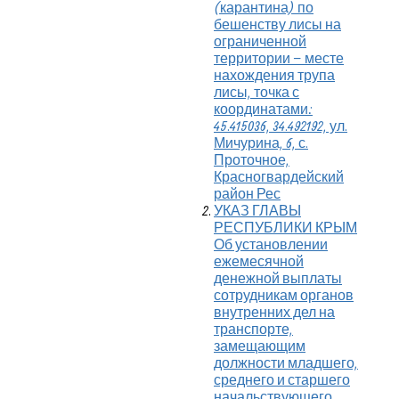
(карантина) по
бешенству лисы на
ограниченной
территории – месте
нахождения трупа
лисы, точка с
координатами:
45.415036, 34.492192, ул.
Мичурина, 6, с.
Проточное,
Красногвардейский
район Рес
УКАЗ ГЛАВЫ
РЕСПУБЛИКИ КРЫМ
Об установлении
ежемесячной
денежной выплаты
сотрудникам органов
внутренних дел на
транспорте,
замещающим
должности младшего,
среднего и старшего
начальствующего