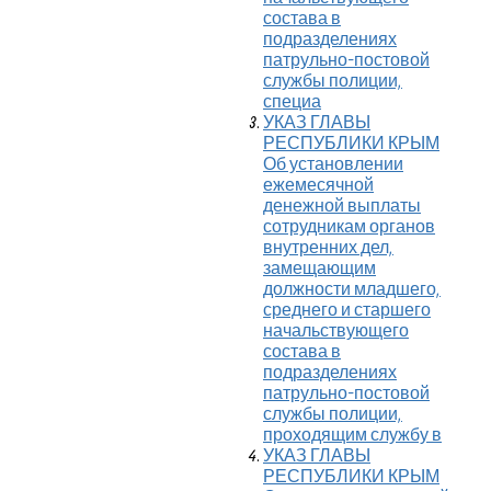
состава в
подразделениях
патрульно-постовой
службы полиции,
специа
УКАЗ ГЛАВЫ
РЕСПУБЛИКИ КРЫМ
Об установлении
ежемесячной
денежной выплаты
сотрудникам органов
внутренних дел,
замещающим
должности младшего,
среднего и старшего
начальствующего
состава в
подразделениях
патрульно-постовой
службы полиции,
проходящим службу в
УКАЗ ГЛАВЫ
РЕСПУБЛИКИ КРЫМ