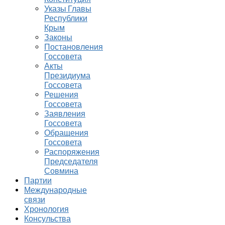
Указы Главы
Республики
Крым
Законы
Постановления
Госсовета
Акты
Президиума
Госсовета
Решения
Госсовета
Заявления
Госсовета
Обращения
Госсовета
Распоряжения
Председателя
Совмина
Партии
Международные
связи
Хронология
Консульства