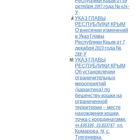
Республики Крым от 09
октября 2017 года № 424-
У
УКАЗ ГЛАВЫ
РЕСПУБЛИКИ КРЫМ
О внесении изменений
в Указ Главы
Республики Крым от 7
декабря 2023 года №
288-У
УКАЗ ГЛАВЫ
РЕСПУБЛИКИ КРЫМ
Об установлении
ограничительных
мероприятий
(карантина) по
бешенству кошки на
ограниченной
территории – месте
нахождения кошки,
точка с координатами:
44.695395, 33.833767, ул.
Комарова, 16, с.
Тургеневка,