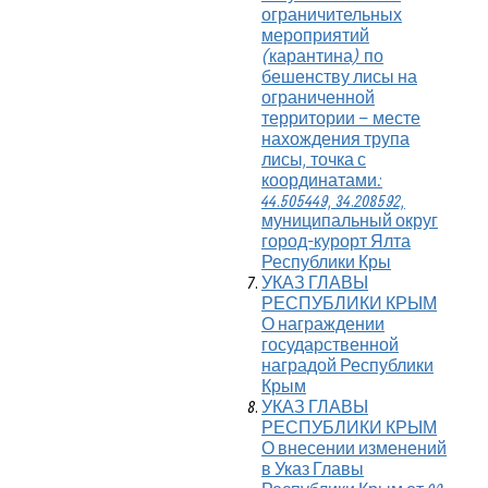
ограничительных
мероприятий
(карантина) по
бешенству лисы на
ограниченной
территории – месте
нахождения трупа
лисы, точка с
координатами:
44.505449, 34.208592,
муниципальный округ
город-курорт Ялта
Республики Кры
УКАЗ ГЛАВЫ
РЕСПУБЛИКИ КРЫМ
О награждении
государственной
наградой Республики
Крым
УКАЗ ГЛАВЫ
РЕСПУБЛИКИ КРЫМ
О внесении изменений
в Указ Главы