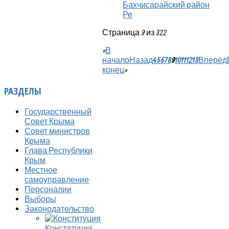
Бахчисарайский район
Ре
Страница 9 из 322
«
В
начало
Назад
4
5
6
7
8
9
10
11
12
13
Вперёд
конец
»
РАЗДЕЛЫ
Государственный
Совет Крыма
Совет министров
Крыма
Глава Республики
Крым
Местное
самоуправление
Персоналии
Выборы
Законодательство
Конституция