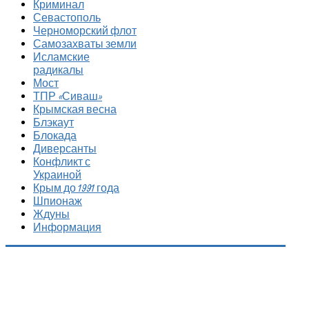
Криминал
Севастополь
Черноморский флот
Самозахваты земли
Исламские
радикалы
Мост
ТПР «Сиваш»
Крымская весна
Блэкаут
Блокада
Диверсанты
Конфликт с
Украиной
Крым до 1991 года
Шпионаж
Ждуны
Информация