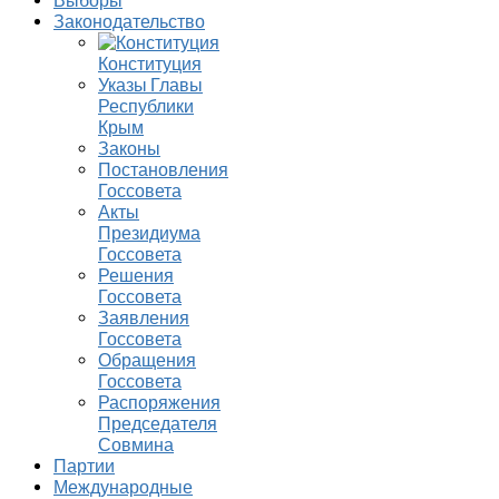
Выборы
Законодательство
Конституция
Указы Главы
Республики
Крым
Законы
Постановления
Госсовета
Акты
Президиума
Госсовета
Решения
Госсовета
Заявления
Госсовета
Обращения
Госсовета
Распоряжения
Председателя
Совмина
Партии
Международные