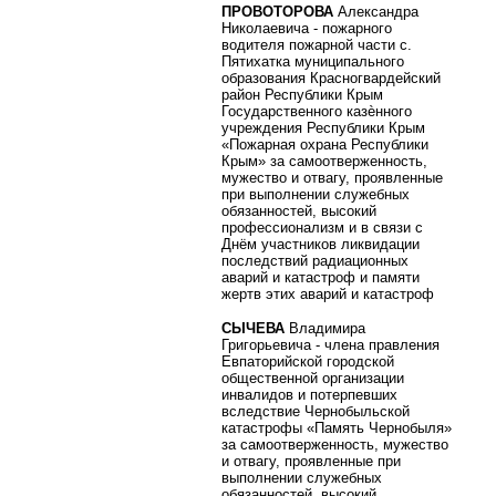
ПРОВОТОРОВА
Александра
Николаевича - пожарного
водителя пожарной части с.
Пятихатка муниципального
образования Красногвардейский
район Республики Крым
Государственного казѐнного
учреждения Республики Крым
«Пожарная охрана Республики
Крым» за самоотверженность,
мужество и отвагу, проявленные
при выполнении служебных
обязанностей, высокий
профессионализм и в связи с
Днём участников ликвидации
последствий радиационных
аварий и катастроф и памяти
жертв этих аварий и катастроф
СЫЧЕВА
Владимира
Григорьевича - члена правления
Евпаторийской городской
общественной организации
инвалидов и потерпевших
вследствие Чернобыльской
катастрофы «Память Чернобыля»
за самоотверженность, мужество
и отвагу, проявленные при
выполнении служебных
обязанностей, высокий