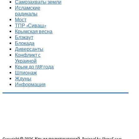
Самозахваты земли
Исламские
радикалы
Мост
ТПР «Сиваш»
Крымская весна
Блэкаут
Блокада
Диверсанты
Конфликт с
Украиной
Крым до 1991 года
Шпионаж
Ждуны
Информация