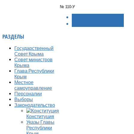
№ 110-У
< НАЗАД
ВПЕРЁД >
РАЗДЕЛЫ
Государственный
Совет Крыма
Совет министров
Крыма
Глава Республики
Крым
Местное
самоуправление
Персоналии
Выборы
Законодательство
Конституция
Указы Главы
Республики
Крым