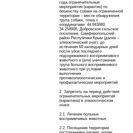
года ограничительные
мероприятия (карантин) по
бешенству собаки на ограниченной
территории – месте обнаружения
трупа собаки, точка с
координатами: 44.843880,
34.258908, Добровское сельское
поселение, Симферопольский
район Республики Крым (далее –
эпизоотический очаг), до
истечения 60 календарных дней
после убоя последнего
подозреваемого восприимчивого
животного и (или) уничтожения
трупа больного восприимчивого
животного при условии
выполнения
противоэпизоотических и
профилактических мероприятий.
2. Запретить на период действия
ограничительных мероприятий
(карантина) в эпизоотическом
очаге:
2.1. Лечение больных
восприимчивых животных;
2.2. Посещение территории
посторонними лицами, кроме