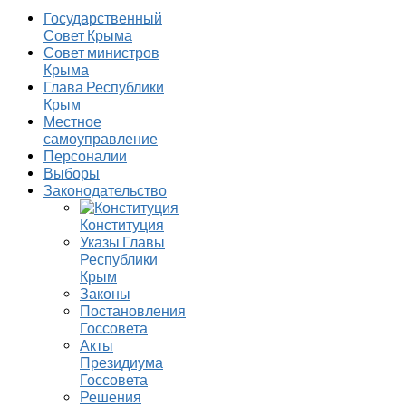
Государственный
Совет Крыма
Совет министров
Крыма
Глава Республики
Крым
Местное
самоуправление
Персоналии
Выборы
Законодательство
Конституция
Указы Главы
Республики
Крым
Законы
Постановления
Госсовета
Акты
Президиума
Госсовета
Решения