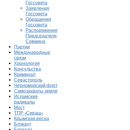
Госсовета
Заявления
Госсовета
Обращения
Госсовета
Распоряжения
Председателя
Совмина
Партии
Международные
связи
Хронология
Консульства
Криминал
Севастополь
Черноморский флот
Самозахваты земли
Исламские
радикалы
Мост
ТПР «Сиваш»
Крымская весна
Блэкаут
Блокада