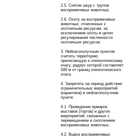
2.5. Снятие шкур с трупов
восприимчивых животных;
2.6. Охоту на восприимчивых
животных, отнесенных к
охотничьим ресурсам, за
исключением охоты в целях
регулирования численности
охотничьих ресурсов.
3. Неблагополучным пунктом
считать территорию,
прилегающую к эпизоотическому
очагу, радиус которой составляет
500 м от границ эпизоотического
очага.
4. Запретить на период действия
ограничительных мероприятий
(карантина) в неблагополучном
пункте:
4.1. Проведение ярмарок,
выставок (торгов) и других
мероприятий, связанных с
перемещением и скоплением
восприимчивых животных;
4.2. Вывоз восприимчивых