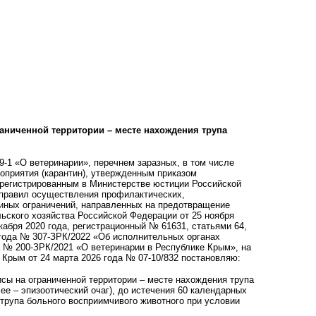
аниченной территории – месте нахождения трупа
9-1 «О ветеринарии», перечнем заразных, в том числе
оприятия (карантин), утвержденным приказом
зарегистрированным в Министерстве юстиции Российской
 правил осуществления профилактических,
 иных ограничений, направленных на предотвращение
ьского хозяйства Российской Федерации от 25 ноября
абря 2020 года, регистрационный № 61631, статьями 64,
 года № 307-ЗРК/2022 «Об исполнительных органах
а № 200-ЗРК/2021 «О ветеринарии в Республике Крым», на
Крым от 24 марта 2026 года № 07-10/832 постановляю:
исы на ограниченной территории – месте нахождения трупа
лее – эпизоотический очаг), до истечения 60 календарных
 трупа больного восприимчивого животного при условии