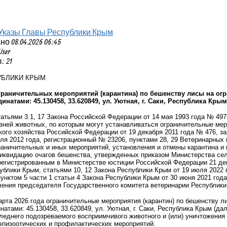
Указы Главы Республики Крым
 08.04.2026 06:45
User
 21
УБЛИКИ КРЫМ
граничительных мероприятий (карантина) по бешенству лисы на огр
инатами: 45.130458, 33.620849, ул. Уютная, г. Саки, Республика Крым
татьями 3.1, 17 Закона Российской Федерации от 14 мая 1993 года № 497
зней животных, по которым могут устанавливаться ограничительные мер
ого хозяйства Российской Федерации от 19 декабря 2011 года № 476, 
ля 2012 года, регистрационный № 23206, пунктами 28, 29 Ветеринарных
раничительных и иных мероприятий, установления и отмены карантина и
иквидацию очагов бешенства, утвержденных приказом Министерства сел
регистрированным в Министерстве юстиции Российской Федерации 21 дек
ублики Крым, статьями 10, 12 Закона Республики Крым от 19 июля 2022
унктом 5 части 1 статьи 4 Закона Республики Крым от 30 июня 2021 год
ения председателя Государственного комитета ветеринарии Республики 
марта 2026 года ограничительные мероприятия (карантин) по бешенству л
натами: 45.130458, 33.620849, ул. Уютная, г. Саки, Республика Крым (да
леднего подозреваемого восприимчивого животного и (или) уничтожения
эпизоотических и профилактических мероприятий.