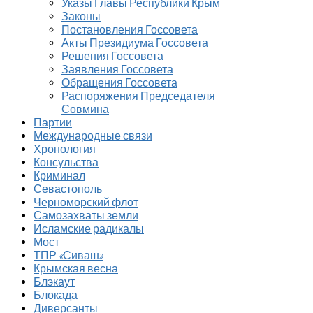
Указы Главы Республики Крым
Законы
Постановления Госсовета
Акты Президиума Госсовета
Решения Госсовета
Заявления Госсовета
Обращения Госсовета
Распоряжения Председателя
Совмина
Партии
Международные связи
Хронология
Консульства
Криминал
Севастополь
Черноморский флот
Самозахваты земли
Исламские радикалы
Мост
ТПР «Сиваш»
Крымская весна
Блэкаут
Блокада
Диверсанты