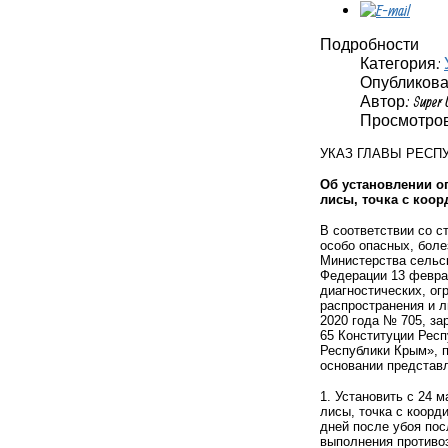
Подробности
Категория:
Опубликовано
Автор: Super 
Просмотров:
УКАЗ ГЛАВЫ РЕСП
Об установлении о
лисы, точка с коорд
В соответствии со с
особо опасных, боле
Министерства сельск
Федерации 13 февра
диагностических, ог
распространения и л
2020 года № 705, за
65 Конституции Респ
Республики Крым», п
основании представл
1. Установить с 24 
лисы, точка с коорди
дней после убоя пос
выполнения противо