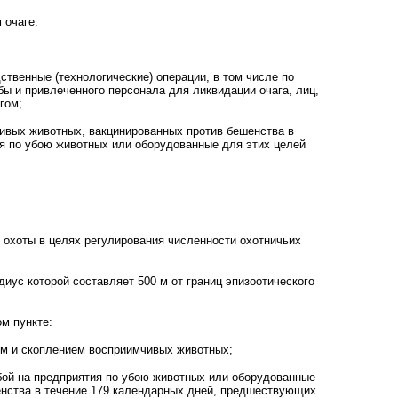
 очаге:
твенные (технологические) операции, в том числе по
 и привлеченного персонала для ликвидации очага, лиц,
гом;
чивых животных, вакцинированных против бешенства в
ия по убою животных или оборудованные для этих целей
 охоты в целях регулирования численности охотничьих
иус которой составляет 500 м от границ эпизоотического
ом пункте:
ием и скоплением восприимчивых животных;
бой на предприятия по убою животных или оборудованные
енства в течение 179 календарных дней, предшествующих