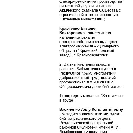
слесаря-ремонтника производства
пигментной двуокиси титана
Армянского филиала Общества с
ограниченной ответственностью
"Титановые Инвестиции";
Кравченко Виталия
Викторовича
- заместителя
начальника цеха по
электроснабжению завода цеха
электроснабжения Акционерного
общества "Крымский содовый
завод", г. Красноперекопск.
2. За значительный вклад в
развитие библиотечного дела в
Республике Крым, многолетний
добросовестный труд, высокий
профессионализм и в связи с
Общероссийским днем библиотек:
1) наградить медалью "За отличие
в труде":
Василенко Аллу Константиновну
- методиста библиотеки методико-
библиографического отдела
Раздольненской центральной
районной библиотеки имени А. И.
Домбровского управления