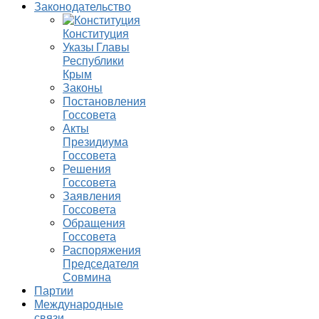
Законодательство
Конституция
Указы Главы
Республики
Крым
Законы
Постановления
Госсовета
Акты
Президиума
Госсовета
Решения
Госсовета
Заявления
Госсовета
Обращения
Госсовета
Распоряжения
Председателя
Совмина
Партии
Международные
связи