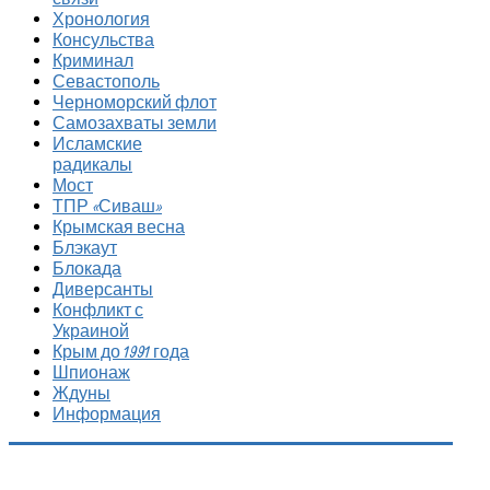
Хронология
Консульства
Криминал
Севастополь
Черноморский флот
Самозахваты земли
Исламские
радикалы
Мост
ТПР «Сиваш»
Крымская весна
Блэкаут
Блокада
Диверсанты
Конфликт с
Украиной
Крым до 1991 года
Шпионаж
Ждуны
Информация