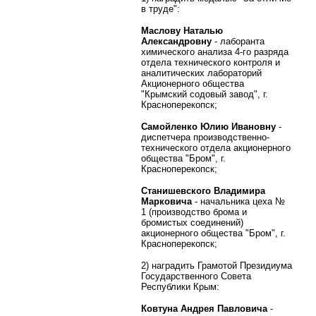
в труде":
Маслову Наталью
Александровну
- лаборанта
химического анализа 4-го разряда
отдела технического контроля и
аналитических лабораторий
Акционерного общества
"Крымский содовый завод", г.
Красноперекопск;
Самойленко Юлию Ивановну
-
диспетчера производственно-
технического отдела акционерного
общества "Бром", г.
Красноперекопск;
Станишевского Владимира
Марковича
- начальника цеха №
1 (производство брома и
бромистых соединений)
акционерного общества "Бром", г.
Красноперекопск;
2) наградить Грамотой Президиума
Государственного Совета
Республики Крым:
Ковтуна Андрея Павловича
-