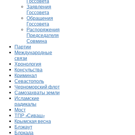
Госсовета
Заявления
Госсовета
Обращения
Госсовета
Распоряжения
Председателя
Совмина
Партии
Международные
связи
Хронология
Консульства
Криминал
Севастополь
Черноморский флот
Самозахваты земли
Исламские
радикалы
Мост
ТПР «Сиваш»
Крымская весна
Блэкаут
Блокада