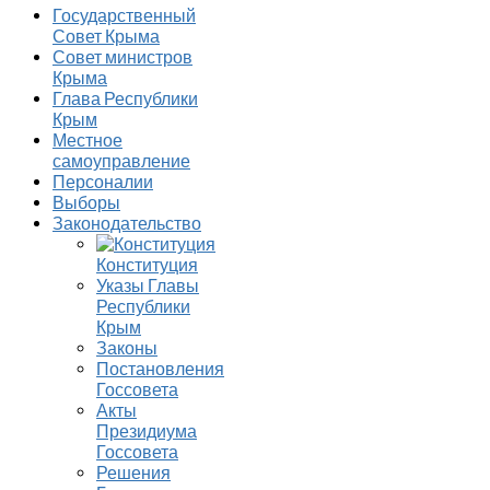
Государственный
Совет Крыма
Совет министров
Крыма
Глава Республики
Крым
Местное
самоуправление
Персоналии
Выборы
Законодательство
Конституция
Указы Главы
Республики
Крым
Законы
Постановления
Госсовета
Акты
Президиума
Госсовета
Решения