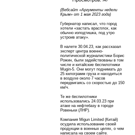
(Вебсайт «Аргументы недели
Крым» от 1 мая 2023 года)
Губернатор написал, что город
хотели «застать врасплох, как
обычно изподтишка, под утро
устроив атаку».
В налете 30.04.23, как рассказал
эксперт центра военно-
политической журналистики Борис
Рожин, были задействованы в том
числе и китайские беспилотники
Mugin-5. Они могут поднимать до
25 килограмм груза и находиться
в воздухе около 7 часов
передвигаясь со скоростью до 150
км/ч.
Те же беспилотники
использовались 24.03.23 при
атаке на нефтебазу в городе
Ровеньки (ЛНР).
Компания Migun Limited (Китай)
осудила использование своей
продукции в военных целях, о чем
написала на своем сайте.