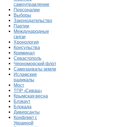
самоуправление
Персоналии
Выборы
Законодательство
Партии
Международные
связи
Хронология
Консульства
Криминал
Севастополь
Черноморский флот
Самозахваты земли
Исламские
радикалы
Мост
ТПР «Сиваш»
Крымская весна
Блэкаут
Блокада
Диверсанты
Конфликт с
Украиной