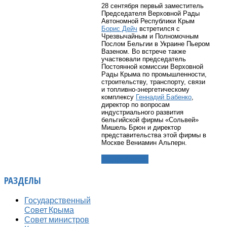
28 сентября первый заместитель
Председателя Верховной Рады
Автономной Республики Крым
Борис Дейч
встретился с
Чрезвычайным и Полномочным
Послом Бельгии в Украине Пьером
Вазеном. Во встрече также
участвовали председатель
Постоянной комиссии Верховной
Рады Крыма по промышленности,
строительству, транспорту, связи
и топливно-энергетическому
комплексу
Геннадий Бабенко
,
директор по вопросам
индустриального развития
бельгийской фирмы «Сольвей»
Мишель Брюн и директор
представительства этой фирмы в
Москве Вениамин Альперн.
Подробнее...
РАЗДЕЛЫ
Государственный
Совет Крыма
Совет министров