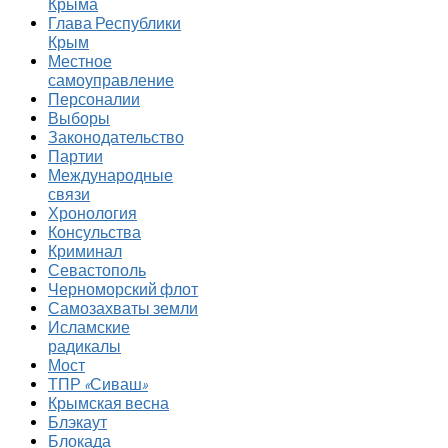
Крыма
Глава Республики
Крым
Местное
самоуправление
Персоналии
Выборы
Законодательство
Партии
Международные
связи
Хронология
Консульства
Криминал
Севастополь
Черноморский флот
Самозахваты земли
Исламские
радикалы
Мост
ТПР «Сиваш»
Крымская весна
Блэкаут
Блокада