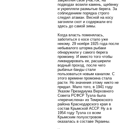
закреплен свой участок, на
подводах возили камень, щебенку
и укрепляли размытые берега. За
соблюдением порядка строго
следил атаман. Весной на косу
загоняли скот и содержали его
здесь до самой зимы.
Когда власть поменялась,
заботиться о косе стало уже
некому. 29 ноября 1925 года после
небывалого шторма рыбаки
обнаружили у самого берега
промоину. И вместо того чтобы
ликвидировать ее, расширили
водный проход, после чего
рыбачьи банды стали
пользоваться новым каналом. С
этого времени промоина стала
расти. Но значения этому никто не
придал. Мало того, в 1941 году
Указом Президиума Верховного
Совета РСФСР Тузла была
«перечислена» из Темрюкского
района Краснодарского края в
состав Крымской АССР. Ну а в
1954 году Тузла со всем
Крымским полуостровом
оказалась в составе Украины.