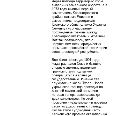
Через полгода территорию косы
вывели из земельного оборота, а в
1973 году бывший первый
заместитель Краснодарского
крайисполкома Елисеев и
заместитель председателя
Крымского облисполкома Украины
Семенчук «согласовали»
прохождение границы между
Краснодарским краем и Украиной.
Вот так получилось, что с
нарушением всех юридических
норм часть российской территории
отошла соседней республике.
Все было ничего до 1991 года,
когда распался Союз и бывшие
спорные административные
границы стали под шумок
превращаться в границы
государственные. Именно так
случилось с косой Тузла. Новая
украинская граница проходит по
бывшей маленькой промоине,
которая теперь разрослась до
двух километров. По этой
промоине «незалежная» и провела
свою государственную границу.
После этого судоходная часть
Керченского пролива оказалась на