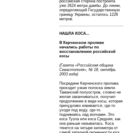
российская сторона построила
уже 2624 метра дамбы. До линии,
определяющей Государственную
границу Украины, осталось 1228
метров.
НАШЛА КОСА...
В Керченском проливе
начались работы по
восстановлению российской
косы
(Газета «Российская община
Севастополя», № 18, октябрь
2003 года)
Посредине Керченского пролива
проходит узкая полоска земли.
Таманский полуостров, словно не
желая заканчиваться, получил
продолжение в виде косы, которая
причудливо извивается, где-то
уходя под воду, где-то
поднимаясь над волнами. Это
коса Тузла или коса Средняя, как
она раньше называлась. Коса
тянется на четыре километра от
самой западной оконечности юга