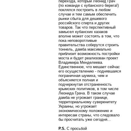
перехода, который Леонид Грач
(по команде с кубанского берега!)
поклялся построить в любом
случае и тем самым обеспечить
рынки сбыта для дешевого
российского спирта и других
товаров. Так что перспективный
замысел кубанских казаков
вполне может состоять в том, что
пока неповоротливые
правительства соберутся строить
тоннель, дамба максимально
приблизит возможность постройки
моста и будет реализован проект
Владимира Менделеева.
Единственное, что мешает сейчас
его осуществлению - поднявшаяся
пограничная шумиха, чем и
объясняется полная и
подчеркнутая отстраненность
крымских политиков, в том числе
Леонида Грача. В таком случае
дамба не угрожает границе,
территориальному суверенитету
Украины, но угрожает
экономическому положению и
интересам страны, что следовало
бы просчитать уже сегодня...
P.S.
С просьбой