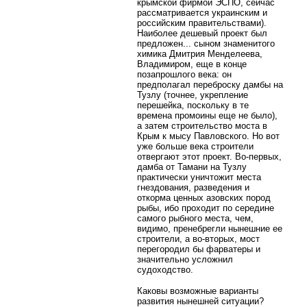
крымской фирмой ЭСПО, сейчас
рассматривается украинским и
российским правительствами).
Наиболее дешевый проект был
предложен... сыном знаменитого
химика Дмитрия Менделеева,
Владимиром, еще в конце
позапрошлого века: он
предполагал переброску дамбы на
Тузлу (точнее, укрепление
перешейка, поскольку в те
времена промоины еще не было),
а затем строительство моста в
Крым к мысу Павловского. Но вот
уже больше века строители
отвергают этот проект. Во-первых,
дамба от Тамани на Тузлу
практически уничтожит места
гнездования, разведения и
откорма ценных азовских пород
рыбы, ибо проходит по середине
самого рыбного места, чем,
видимо, пренебрегли нынешние ее
строители, а во-вторых, мост
перегородил бы фарватеры и
значительно усложнил
судоходство.
Каковы возможные варианты
развития нынешней ситуации?