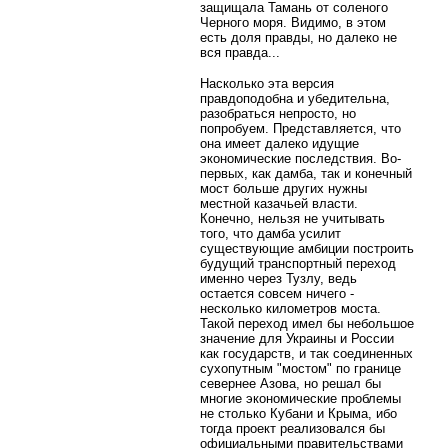
защищала Тамань от соленого
Черного моря. Видимо, в этом
есть доля правды, но далеко не
вся правда...
Насколько эта версия
правдоподобна и убедительна,
разобраться непросто, но
попробуем. Представляется, что
она имеет далеко идущие
экономические последствия. Во-
первых, как дамба, так и конечный
мост больше других нужны
местной казачьей власти.
Конечно, нельзя не учитывать
того, что дамба усилит
существующие амбиции построить
будущий транспортный переход
именно через Тузлу, ведь
остается совсем ничего -
несколько километров моста.
Такой переход имел бы небольшое
значение для Украины и России
как государств, и так соединенных
сухопутным "мостом" по границе
севернее Азова, но решал бы
многие экономические проблемы
не столько Кубани и Крыма, ибо
тогда проект реализовался бы
официальными правительствами