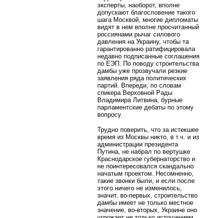
эксперты, наоборот, вполне
допускают благословение такого
шага Москвой, многие дипломаты
видят в нем вполне просчитанный
россиянами рычаг силового
давления на Украину, чтобы та
гарантированно ратифицировала
недавно подписанные соглашения
по ЕЭП. По поводу строительства
дамбы уже прозвучали резкие
заявления ряда политических
партий. Впереди, по словам
спикера Верховной Рады
Владимира Литвина, бурные
парламентские дебаты по этому
вопросу.
Трудно поверить, что за истекшее
время из Москвы никто, в т.ч. и из
администрации президента
Путина, не набрал по вертушке
Краснодарское губернаторство и
не поинтересовался скандально
начатым проектом. Несомненно,
такие звонки были, и если после
этого ничего не изменилось,
значит, во-первых, строительство
дамбы имеет не только местное
значение, во-вторых, Украине оно
угрожает не только истощением