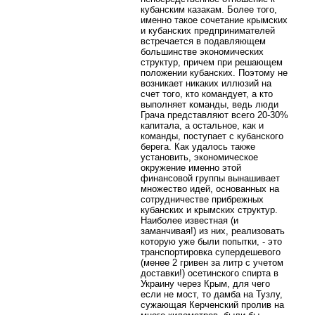
кубанским казакам. Более того,
именно такое сочетание крымских
и кубанских предпринимателей
встречается в подавляющем
большинстве экономических
структур, причем при решающем
положении кубанских. Поэтому не
возникает никаких иллюзий на
счет того, кто командует, а кто
выполняет команды, ведь люди
Грача представляют всего 20-30%
капитала, а остальное, как и
команды, поступает с кубанского
берега. Как удалось также
установить, экономическое
окружение именно этой
финансовой группы вынашивает
множество идей, основанных на
сотрудничестве прибрежных
кубанских и крымских структур.
Наиболее известная (и
заманчивая!) из них, реализовать
которую уже были попытки, - это
транспортировка супердешевого
(менее 2 гривен за литр с учетом
доставки!) осетинского спирта в
Украину через Крым, для чего
если не мост, то дамба на Тузлу,
сужающая Керченский пролив на