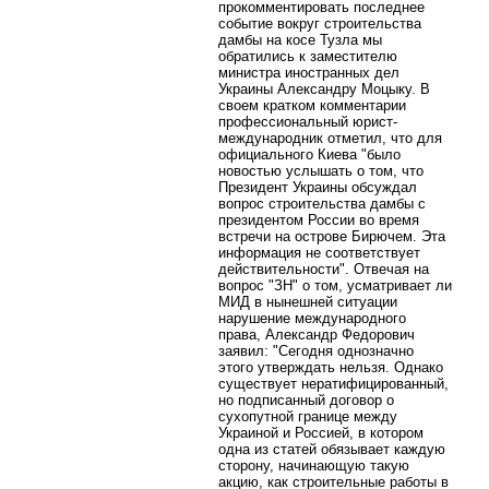
прокомментировать последнее
событие вокруг строительства
дамбы на косе Тузла мы
обратились к заместителю
министра иностранных дел
Украины Александру Моцыку. В
своем кратком комментарии
профессиональный юрист-
международник отметил, что для
официального Киева "было
новостью услышать о том, что
Президент Украины обсуждал
вопрос строительства дамбы с
президентом России во время
встречи на острове Бирючем. Эта
информация не соответствует
действительности". Отвечая на
вопрос "ЗН" о том, усматривает ли
МИД в нынешней ситуации
нарушение международного
права, Александр Федорович
заявил: "Сегодня однозначно
этого утверждать нельзя. Однако
существует нератифицированный,
но подписанный договор о
сухопутной границе между
Украиной и Россией, в котором
одна из статей обязывает каждую
сторону, начинающую такую
акцию, как строительные работы в