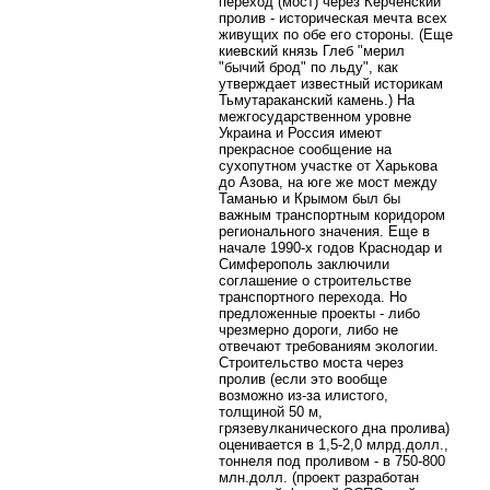
переход (мост) через Керченский
пролив - историческая мечта всех
живущих по обе его стороны. (Еще
киевский князь Глеб "мерил
"бычий брод" по льду", как
утверждает известный историкам
Тьмутараканский камень.) На
межгосударственном уровне
Украина и Россия имеют
прекрасное сообщение на
сухопутном участке от Харькова
до Азова, на юге же мост между
Таманью и Крымом был бы
важным транспортным коридором
регионального значения. Еще в
начале 1990-х годов Краснодар и
Симферополь заключили
соглашение о строительстве
транспортного перехода. Но
предложенные проекты - либо
чрезмерно дороги, либо не
отвечают требованиям экологии.
Строительство моста через
пролив (если это вообще
возможно из-за илистого,
толщиной 50 м,
грязевулканического дна пролива)
оценивается в 1,5-2,0 млрд.долл.,
тоннеля под проливом - в 750-800
млн.долл. (проект разработан