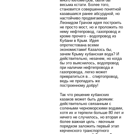
много километров, были бы
весьма кстати. Более того,
становится совершенно понятной
казавшаяся ранее абсурдной, но
настойчиво продвигаемая
Леонидом Грачом идея построить
не просто мост, но и проложить по
нему нефтепровод, газопровод и
кроме прочего - водопровод из
Кубани в Крым. Идея
опротестована всеми
экономистами! Казалось бы,
зачем Крыму кубанская вода? И
действительно, незачем, но когда
бы это выяснилось, водопровод
при наличии нефтепровода и
газопровода, легко может
превратиться в... спиртопровод,
ведь не пропадать же
построенному добру!
Так что решение кубанских
казаков может быть двояким:
действительно связанным с
солеными черноморскими водами,
хотя их и терпели больше 80 лет и
ничего не случилось, но вторая и
более важная цель - явочным
порядком заложить первый этап
керченского транспортного