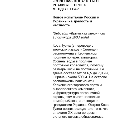
«СОЛЕНАЯ» КОСА: КТО-ТО
РЕАЛИЗУЕТ ПРОЕКТ
МЕНДЕЛЕЕВА?
Новое испытание России и
Украины на зрелость и
честность...
(Вебсайт «Крымская линия» от
13 октября 2003 года)
Коса Тузла (в переводе с
тюркских языков - Соленая)
расположена в Керченском
проливе поперек акватории.
Уровень воды в проливе
постоянно колеблется, поэтому
размеры косы не постоянны. Ее
длина составляет от 6,5 до 7,0 км,
ширина - около 500 м. На острове
расположены пансионаты
Керченского торгового порта и
рыболовецкого комбината,
инфраструктура пограничной
охраны, там живет несколько
семей рыбаков, являющихся
гражданами Украины. Остров Коса
Тузла возник вследствие того, что
в начале ХХ века во время
сильного шторма образовалась