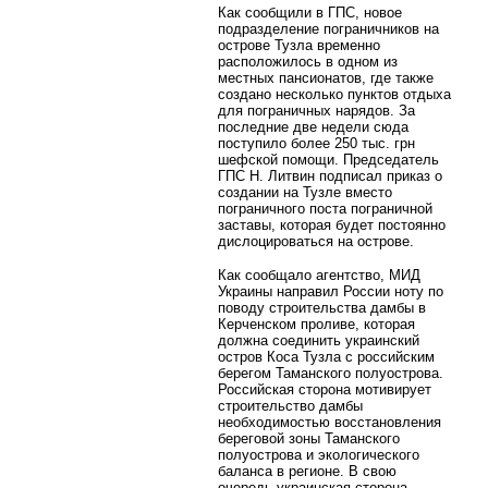
Как сообщили в ГПС, новое
подразделение пограничников на
острове Тузла временно
расположилось в одном из
местных пансионатов, где также
создано несколько пунктов отдыха
для пограничных нарядов. За
последние две недели сюда
поступило более 250 тыс. грн
шефской помощи. Председатель
ГПС Н. Литвин подписал приказ о
создании на Тузле вместо
пограничного поста пограничной
заставы, которая будет постоянно
дислоцироваться на острове.
Как сообщало агентство, МИД
Украины направил России ноту по
поводу строительства дамбы в
Керченском проливе, которая
должна соединить украинский
остров Коса Тузла с российским
берегом Таманского полуострова.
Российская сторона мотивирует
строительство дамбы
необходимостью восстановления
береговой зоны Таманского
полуострова и экологического
баланса в регионе. В свою
очередь украинская сторона