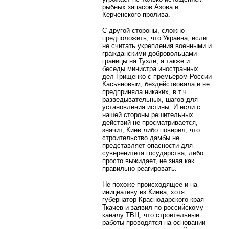
рыбных запасов Азова и
Керченского пролива.
С другой стороны, сложно
предположить, что Украина, если
не считать укрепления военными и
гражданскими добровольцами
границы на Тузле, а также и
беседы министра иностранных
дел Грищенко с премьером России
Касьяновым, бездействовала и не
предприняла никаких, в т.ч.
разведывательных, шагов для
установления истины. И если с
нашей стороны решительных
действий не просматривается,
значит, Киев либо поверил, что
строительство дамбы не
представляет опасности для
суверенитета государства, либо
просто выжидает, не зная как
правильно реагировать.
Не похоже происходящее и на
инициативу из Киева, хотя
губернатор Краснодарского края
Ткачев и заявил по российскому
каналу ТВЦ, что строительные
работы проводятся на основании