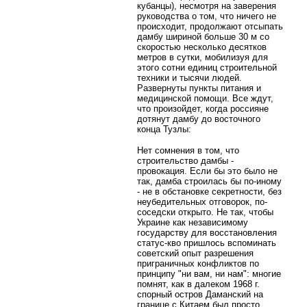
кубанцы), несмотря на заверения
руководства о том, что ничего не
происходит, продолжают отсыпать
дамбу шириной больше 30 м со
скоростью несколько десятков
метров в сутки, мобилизуя для
этого сотни единиц строительной
техники и тысячи людей.
Развернуты пункты питания и
медицинской помощи. Все ждут,
что произойдет, когда россияне
дотянут дамбу до восточного
конца Тузлы:
Нет сомнения в том, что
строительство дамбы -
провокация. Если бы это было не
так, дамба строилась бы по-иному
- не в обстановке секретности, без
неубедительных отговорок, по-
соседски открыто. Не так, чтобы
Украине как независимому
государству для восстановления
статус-кво пришлось вспоминать
советский опыт разрешения
приграничных конфликтов по
принципу "ни вам, ни нам": многие
помнят, как в далеком 1968 г.
спорный остров Даманский на
границе с Китаем был просто