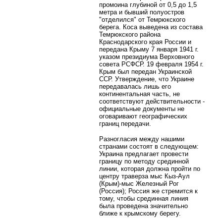
промоина глубиной от 0,5 до 1,5
метра и бывший полуостров
"отделился" от Темрюкского
берега. Коса выведена из состава
Темрюкского района
Краснодарского края России и
передана Крыму 7 января 1941 г.
указом президиума Верховного
совета РСФСР. 19 февраля 1954 г.
Крым был передан Украинской
ССР. Утверждение, что Украине
передавалась лишь его
континентальная часть, не
соответствуют действительности -
официальные документы не
оговаривают географических
границ передачи.
Разногласия между нашими
странами состоят в следующем:
Украина предлагает провести
границу по методу срединной
линии, которая должна пройти по
центру траверза мыс Кыз-Аул
(Крым)-мыс Железный Рог
(Россия); Россия же стремится к
тому, чтобы срединная линия
была проведена значительно
ближе к крымскому берегу.