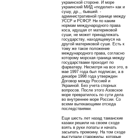
украинской стороне. И море
украинский МИД «поделил» как и
сушу, др.,, бывшей. -
административной границе между
УССР и РСФСР. Ни по каким
нормам международного права
коса, идущая от материковой
суши, не может принадлежать
государству, находящемуся на
другой материковой суше. Есть к
тому же такое положение
международного права, согласно
которому морская граница между
государствами проходит по
фарватеру. Несмотря на все это, в
мае 1997 года был подписан, а в
декабре 1998 года утвержден
Договор между Россией и
Украиной. Без учета спорных
вопросов. После этого Азовское
море превратилось по сути дела
во внутреннее море России. Со
всеми вытекающими отсюда
последствиями.
Еще шесть лет назад таманские
казаки решили на своем сходе
взять в руки лопаты и начать
засыпать промоину. На том сходе
выступали старожилы, которые