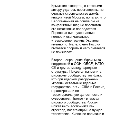
Крымские эксперты, с которыми
автору удалось переговорить, не
считают строительство дамбы
инициативой Москвы, полагая, что
Белокаменная не пошла бы на
конфликтный шаг, не просчитав
его негативные последствия.
Первое из них - укрепление,
полное и окончательное
утверждение границы Украины
именно по Тузле, с чем Россия
пытается спорить и чего пытается
не признавать.
Второе - обращение Украины за
поддержкой в ООН, ОБСЕ, НАТО,
СЕ и другие международные
структуры. Придется напомнить
мировому сообществу тот факт,
что при ядерном разоружении
Украины остальные ядерные
государства, в т.ч. США и Россия,
гарантировали ее
территориальную целостность и
суверенитет. Третье - в глазах
мирового сообщества Россия
может быть воспринята как
агрессор, посягающий на чужую
территорию. Киевские политики и