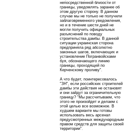
непосредственной близости от
границы, уведомлять заранее об
этом другую сторону. В данном
случае мы не только не получили
заблаговременного уведомления,
но и в течение шести дней не
могли получить официальных
разъяснений по поводу
строительства дамбы. В данной
ситуации украинская сторона
предприняла ряд абсолютно
законных шагов, включающих и
установление Погранвойсками
буя, обозначающего линию
границы, проходящей по
Керченскому проливу".
А что будет, поинтересовалось
"ЗН", если российских строителей
дамбы эти действия не остановят
и они зайдут за ограничительную
границу? "Мы рассчитываем, что
этого не произойдет и делаем с
этой целью все возможное. В
худшем варианте мы готовы
использовать весь арсенал
предусмотренных международным
правом средств для защиты своей
территории".