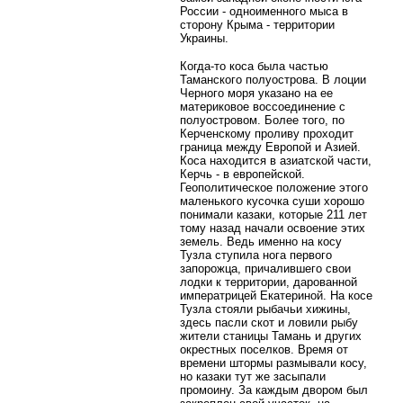
России - одноименного мыса в
сторону Крыма - территории
Украины.
Когда-то коса была частью
Таманского полуострова. В лоции
Черного моря указано на ее
материковое воссоединение с
полуостровом. Более того, по
Керченскому проливу проходит
граница между Европой и Азией.
Коса находится в азиатской части,
Керчь - в европейской.
Геополитическое положение этого
маленького кусочка суши хорошо
понимали казаки, которые 211 лет
тому назад начали освоение этих
земель. Ведь именно на косу
Тузла ступила нога первого
запорожца, причалившего свои
лодки к территории, дарованной
императрицей Екатериной. На косе
Тузла стояли рыбачьи хижины,
здесь пасли скот и ловили рыбу
жители станицы Тамань и других
окрестных поселков. Время от
времени штормы размывали косу,
но казаки тут же засыпали
промоину. За каждым двором был