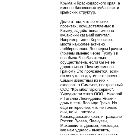
Крыма и Краснодарского края, а
именно бизнесовых кубанских и
крымских структур.
Дело в том, что во многих
проектах, осуществляемых в
Крыму, задействован именно...
кубанский казачий капитал.
Например, идея Керченского
моста наиболее активно
лоббировалась Леонидом Грачом
(причем именно через Тузлу!) и
она была бы обязательно
осуществлена, если бы не ее
дороговизна. Почему именно
Грачом? Это проясняется, если
взглянуть на другие его проекты.
Самый известный из них -
аквапарк в Симеизе, построенный
ООО "Крымболгарюгсервис".
Учредители этого ООО - Николай
и Татьяна Леонидовна Янаки -
дочь и зять Леонида Грача. Но
еще интереснее, что не только
они, но и... жители
Краснодарского края, и граждане
России Гусева, Яланузян,
Махошвили, Дремов, имеющие,
как нам удалось выяснить,
непосредственное отношение к