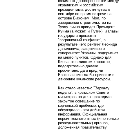
взаимных договоренностей между
украинским и российским
президентами, достигнутых в
сентябре во время встречи на
острове Бирючем. Мол, по
завершении строительства на
Тузлу лично приедет Президент
Кучма (а может, и Путин), и главы
государств прекратят
"пограничный конфликт", в
результате чего рейтинг Леонида
Даниловича, защитившего
суверенитет Украины, подпрыгнет
на много пунктов. Однако для
Киева это слишком хлопотно,
подозрительно далеко
просчитано, да и вряд ли
Банковая смогла бы привести в
движение кубанские ресурсы.
Как стало известно "Зеркалу
недели", в крымском Совете
министров на днях проходило
закрытое совещание по
керченской проблеме, где
обсуждалась вся добытая
информация. Официальная
версия компетентных (и не только
разведывательных) органов,
доложенная правительству