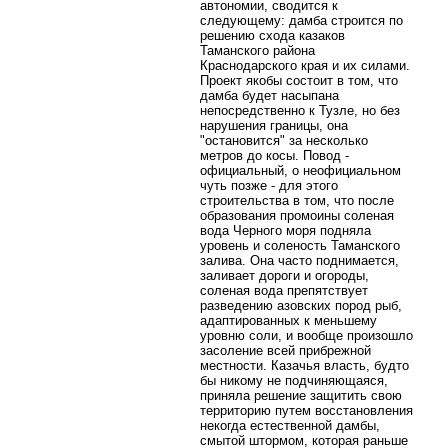
автономии, сводится к
следующему: дамба строится по
решению схода казаков
Таманского района
Краснодарского края и их силами.
Проект якобы состоит в том, что
дамба будет насыпана
непосредственно к Тузле, но без
нарушения границы, она
"остановится" за несколько
метров до косы. Повод -
официальный, о неофициальном
чуть позже - для этого
строительства в том, что после
образования промоины соленая
вода Черного моря подняла
уровень и соленость Таманского
залива. Она часто поднимается,
заливает дороги и огороды,
соленая вода препятствует
разведению азовских пород рыб,
адаптированных к меньшему
уровню соли, и вообще произошло
засоление всей прибрежной
местности. Казачья власть, будто
бы никому не подчиняющаяся,
приняла решение защитить свою
территорию путем восстановления
некогда естественной дамбы,
смытой штормом, которая раньше