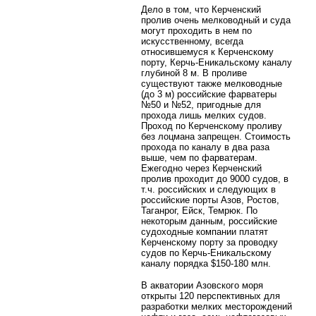
Дело в том, что Керченский
пролив очень мелководный и суда
могут проходить в нем по
искусственному, всегда
относившемуся к Керченскому
порту, Керчь-Еникальскому каналу
глубиной 8 м. В проливе
существуют также мелководные
(до 3 м) российские фарватеры
№50 и №52, пригодные для
прохода лишь мелких судов.
Проход по Керченскому проливу
без лоцмана запрещен. Стоимость
прохода по каналу в два раза
выше, чем по фарватерам.
Ежегодно через Керченский
пролив проходит до 9000 судов, в
т.ч. российских и следующих в
российские порты Азов, Ростов,
Таганрог, Ейск, Темрюк. По
некоторым данным, российские
судоходные компании платят
Керченскому порту за проводку
судов по Керчь-Еникальскому
каналу порядка $150-180 млн.
В акватории Азовского моря
открыты 120 перспективных для
разработки мелких месторождений