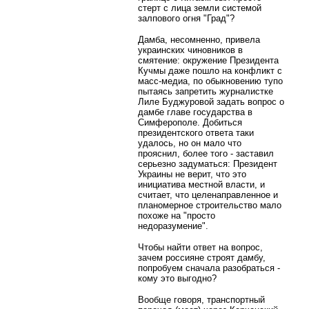
стерт с лица земли системой
залпового огня "Град"?
Дамба, несомненно, привела
украинских чиновников в
смятение: окружение Президента
Кучмы даже пошло на конфликт с
масс-медиа, по обыкновению тупо
пытаясь запретить журналистке
Лиле Буджуровой задать вопрос о
дамбе главе государства в
Симферополе. Добиться
президентского ответа таки
удалось, но он мало что
прояснил, более того - заставил
серьезно задуматься: Президент
Украины не верит, что это
инициатива местной власти, и
считает, что целенаправленное и
планомерное строительство мало
похоже на "просто
недоразумение".
Чтобы найти ответ на вопрос,
зачем россияне строят дамбу,
попробуем сначала разобраться -
кому это выгодно?
Вообще говоря, транспортный