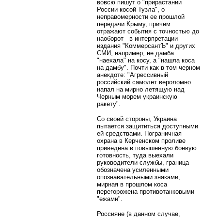
вовсю пишут о "прирастании
России косой Тузла", о
неправомерности ее прошлой
передачи Крыму, причем
отражают события с точностью до
наоборот - в интерпретации
издания "КоммерсантЪ" и других
СМИ, например, не дамба
"наехала" на косу, а "нашла коса
на дамбу". Почти как в том черном
анекдоте: "Агрессивный
российский самолет вероломно
напал на мирно летящую над
Черным морем украинскую
ракету".
Со своей стороны, Украина
пытается защититься доступными
ей средствами. Пограничная
охрана в Керченском проливе
приведена в повышенную боевую
готовность, туда выехали
руководители службы, граница
обозначена усиленными
опознавательными знаками,
мирная в прошлом коса
перегорожена противотанковыми
"ежами".
Россияне (в данном случае,