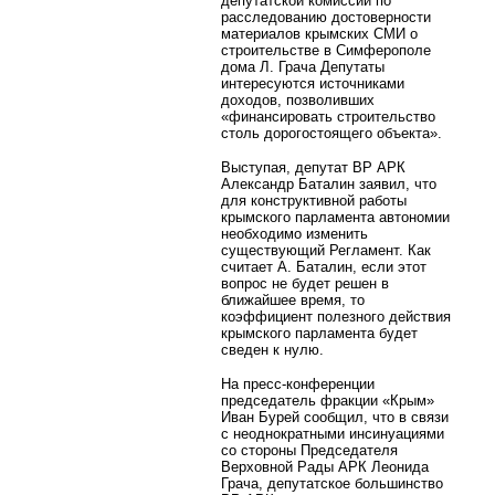
депутатской комиссии по
расследованию достоверности
материалов крымских СМИ о
строительстве в Симферополе
дома Л. Грача Депутаты
интересуются источниками
доходов, позволивших
«финансировать строительство
столь дорогостоящего объекта».
Выступая, депутат ВР АРК
Александр Баталин заявил, что
для конструктивной работы
крымского парламента автономии
необходимо изменить
существующий Регламент. Как
считает А. Баталин, если этот
вопрос не будет решен в
ближайшее время, то
коэффициент полезного действия
крымского парламента будет
сведен к нулю.
На пресс-конференции
председатель фракции «Крым»
Иван Бурей сообщил, что в связи
с неоднократными инсинуациями
со стороны Председателя
Верховной Рады АРК Леонида
Грача, депутатское большинство