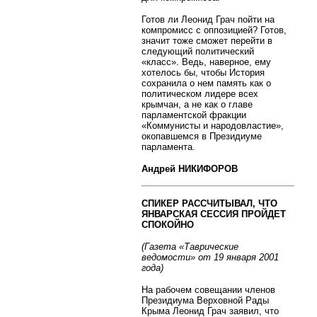
Готов ли Леонид Грач пойти на
компромисс с оппозицией? Готов,
значит тоже сможет перейти в
следующий политический
«класс». Ведь, наверное, ему
хотелось бы, чтобы История
сохранила о нем память как о
политическом лидере всех
крымчан, а не как о главе
парламентской фракции
«Коммунисты и народовластие»,
окопавшемся в Президиуме
парламента.
Андрей НИКИФОРОВ
СПИКЕР РАССЧИТЫВАЛ, ЧТО
ЯНВАРСКАЯ СЕССИЯ ПРОЙДЕТ
СПОКОЙНО
(Газета «Таврические
ведомости» от 19 января 2001
года)
На рабочем совещании членов
Президиума Верховной Рады
Крыма Леонид Грач заявил, что