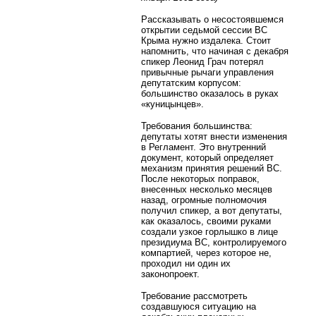
Рассказывать о несостоявшемся
открытии седьмой сессии ВС
Крыма нужно издалека. Стоит
напомнить, что начиная с декабря
спикер Леонид Грач потерял
привычные рычаги управления
депутатским корпусом:
большинство оказалось в руках
«куницынцев».
Требования большинства:
депутаты хотят внести изменения
в Регламент. Это внутренний
документ, который определяет
механизм принятия решений ВС.
После некоторых поправок,
внесенных несколько месяцев
назад, огромные полномочия
получил спикер, а вот депутаты,
как оказалось, своими руками
создали узкое горлышко в лице
президиума ВС, контролируемого
компартией, через которое не,
проходил ни один их
законопроект.
Требование рассмотреть
создавшуюся ситуацию на