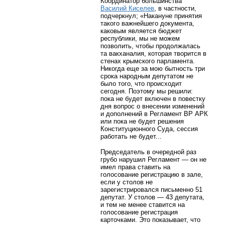
Координатор большинства
Василий Киселев
, в частности,
подчеркнул; «Накануне принятия
такого важнейшего документа,
каковым является бюджет
республики, мы не можем
позволить, чтобы продолжалась
та вакханалия, которая творится в
стенах крымского парламента.
Никогда еще за мою бытность три
срока народным депутатом не
было того, что происходит
сегодня. Поэтому мы решили:
пока не будет включен в повестку
дня вопрос о внесении изменений
и дополнений в Регламент ВР АРК
или пока не будет решения
Конституционного Суда, сессия
работать не будет...
Председатель в очередной раз
грубо нарушил Регламент — он не
имел права ставить на
голосование регистрацию в зале,
если у столов не
зарегистрировался письменно 51
депутат. У столов — 43 депутата,
и тем не менее ставится на
голосование регистрация
карточками. Это показывает, что