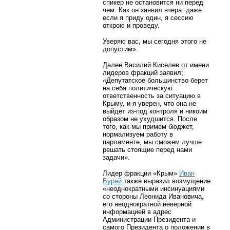
спикер не остановится ни перед
чем. Как он заявил вчера: даже
если я приду один, я сессию
открою и проведу.
Уверяю вас, мы сегодня этого не
допустим».
Далее Василий Киселев от имени
лидеров фракций заявил;
«Депутатское большинство берет
на себя политическую
ответственность за ситуацию в
Крыму, и я уверен, что она не
выйдет из-под контроля и никоим
образом не ухудшится. После
того, как мы примем бюджет,
нормализуем работу в
парламенте, мы сможем лучше
решать стоящие перед нами
задачи».
Лидер фракции «Крым»
Иван
Бурей
также выразил возмущение
«неоднократными инсинуациями
со стороны Леонида Ивановича,
его неоднократной неверной
информацией в адрес
Администрации Президента и
самого Президента о положении в