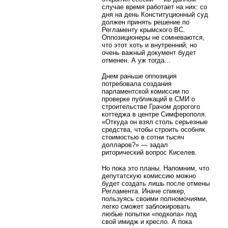
случае время работает на них: со
дня на день Конституционный суд
должен принять решение по
Регламенту крымского ВС.
Оппозиционеры не сомневаются,
что этот хоть и внутренний, но
очень важный документ будет
отменен. А уж тогда...
Днем раньше оппозиция
потребовала создания
парламентской комиссии по
проверке публикаций в СМИ о
строительстве Грачом дорогого
коттеджа в центре Симферополя.
«Откуда он взял столь серьезные
средства, чтобы строить особняк
стоимостью в сотни тысяч
долларов?» — задал
риторический вопрос Киселев.
Но пока это планы. Напомним, что
депутатскую комиссию можно
будет создать лишь после отмены
Регламента. Иначе спикер,
пользуясь своими полномочиями,
легко сможет заблокировать
любые попытки «подкопа» под
свой имидж и кресло. А пока