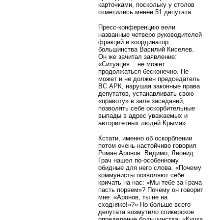
карточками, поскольку у столов
отметились менее 51 депутата...
Пресс-конференцию вели
названные четверо руководителей
фракций и координатор
большинства Василий Киселев.
Он же зачитал заявление:
«Ситуация... не может
продолжаться бесконечно. Не
может и не должен председатель
ВС АРК, нарушая законные права
депутатов, устанавливать свою
«правоту» в зале заседаний,
позволять себе оскорбительные
выпады в адрес уважаемых и
авторитетных людей Крыма».
Кстати, именно об оскорблении
потом очень настойчиво говорил
Роман Аронов. Видимо, Леонид
Грач нашел по-особенному
обидные для него слова. «Почему
коммунисты позволяют себе
кричать на нас: «Мы тебе за Грача
пасть порвем»? Почему он говорит
мне: «Аронов, ты не на
сходняке!»?» Но больше всего
депутата возмутило спикерское
определение большинства: «Кучка