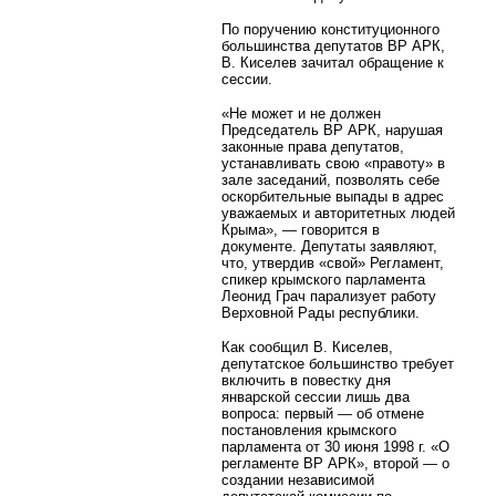
По поручению конституционного
большинства депутатов ВР АРК,
В. Киселев зачитал обращение к
сессии.
«Не может и не должен
Председатель ВР АРК, нарушая
законные права депутатов,
устанавливать свою «правоту» в
зале заседаний, позволять себе
оскорбительные выпады в адрес
уважаемых и авторитетных людей
Крыма», — говорится в
документе. Депутаты заявляют,
что, утвердив «свой» Регламент,
спикер крымского парламента
Леонид Грач парализует работу
Верховной Рады республики.
Как сообщил В. Киселев,
депутатское большинство требует
включить в повестку дня
январской сессии лишь два
вопроса: первый — об отмене
постановления крымского
парламента от 30 июня 1998 г. «О
регламенте ВР АРК», второй — о
создании независимой