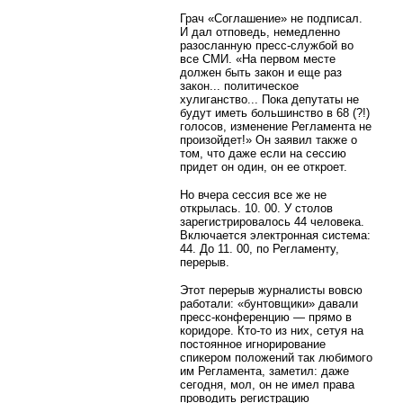
Грач «Соглашение» не подписал.
И дал отповедь, немедленно
разосланную пресс-службой во
все СМИ. «На первом месте
должен быть закон и еще раз
закон... политическое
хулиганство... Пока депутаты не
будут иметь большинство в 68 (?!)
голосов, изменение Регламента не
произойдет!» Он заявил также о
том, что даже если на сессию
придет он один, он ее откроет.
Но вчера сессия все же не
открылась. 10. 00. У столов
зарегистрировалось 44 человека.
Включается электронная система:
44. До 11. 00, по Регламенту,
перерыв.
Этот перерыв журналисты вовсю
работали: «бунтовщики» давали
пресс-конференцию — прямо в
коридоре. Кто-то из них, сетуя на
постоянное игнорирование
спикером положений так любимого
им Регламента, заметил: даже
сегодня, мол, он не имел права
проводить регистрацию