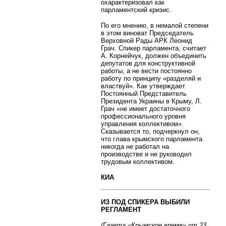
охарактеризовал как
парламентский кризис.
По его мнению, в немалой степени
в этом виноват Председатель
Верховной Рады АРК Леонид
Грач. Спикер парламента, считает
А. Корнейчук, должен объединить
депутатов для конструктивной
работы, а не вести постоянно
работу по принципу «разделяй и
властвуй». Как утверждает
Постоянный Представитель
Президента Украины в Крыму, Л.
Грач «не имеет достаточного
профессионального уровня
управления коллективом».
Сказывается то, подчеркнул он,
что глава крымского парламента
никогда не работал на
производстве и не руководил
трудовым коллективом.
КИА
ИЗ ПОД СПИКЕРА ВЫБИЛИ
РЕГЛАМЕНТ
(Газета «Крымское время» от 23