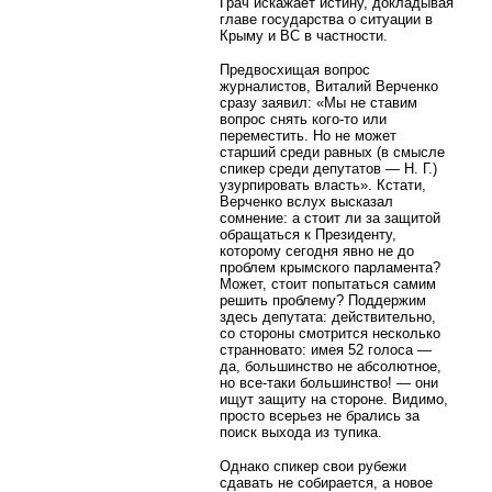
Грач искажает истину, докладывая
главе государства о ситуации в
Крыму и ВС в частности.
Предвосхищая вопрос
журналистов, Виталий Верченко
сразу заявил: «Мы не ставим
вопрос снять кого-то или
переместить. Но не может
старший среди равных (в смысле
спикер среди депутатов — Н. Г.)
узурпировать власть». Кстати,
Верченко вслух высказал
сомнение: а стоит ли за защитой
обращаться к Президенту,
которому сегодня явно не до
проблем крымского парламента?
Может, стоит попытаться самим
решить проблему? Поддержим
здесь депутата: действительно,
со стороны смотрится несколько
странновато: имея 52 голоса —
да, большинство не абсолютное,
но все-таки большинство! — они
ищут защиту на стороне. Видимо,
просто всерьез не брались за
поиск выхода из тупика.
Однако спикер свои рубежи
сдавать не собирается, а новое