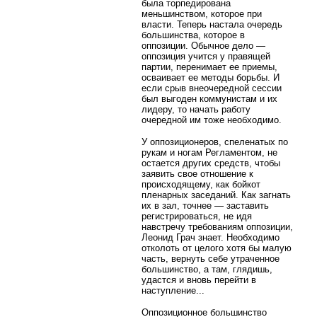
была торпедирована
меньшинством, которое при
власти. Теперь настала очередь
большинства, которое в
оппозиции. Обычное дело —
оппозиция учится у правящей
партии, перенимает ее приемы,
осваивает ее методы борьбы. И
если срыв внеочередной сессии
был выгоден коммунистам и их
лидеру, то начать работу
очередной им тоже необходимо.
У оппозиционеров, спеленатых по
рукам и ногам Регламентом, не
остается других средств, чтобы
заявить свое отношение к
происходящему, как бойкот
пленарных заседаний. Как загнать
их в зал, точнее — заставить
регистрироваться, не идя
навстречу требованиям оппозиции,
Леонид Грач знает. Необходимо
отколоть от целого хотя бы малую
часть, вернуть себе утраченное
большинство, а там, глядишь,
удастся и вновь перейти в
наступление...
Оппозиционное большинство