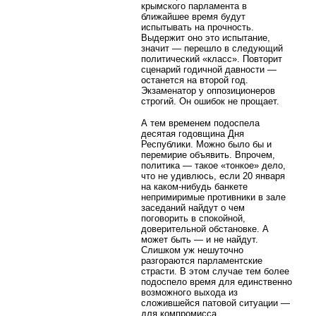
крымского парламента в
ближайшее время будут
испытывать на прочность.
Выдержит оно это испытание,
значит — перешло в следующий
политический «класс». Повторит
сценарий годичной давности —
останется на второй год.
Экзаменатор у оппозиционеров
строгий. Он ошибок не прощает.
А тем временем подоспела
десятая годовщина Дня
Республики. Можно было бы и
перемирие объявить. Впрочем,
политика — такое «тонкое» дело,
что не удивлюсь, если 20 января
на каком-нибудь банкете
непримиримые противники в зале
заседаний найдут о чем
поговорить в спокойной,
доверительной обстановке. А
может быть — и не найдут.
Слишком уж нешуточно
разгораются парламентские
страсти. В этом случае тем более
подоспело время для единственно
возможного выхода из
сложившейся патовой ситуации —
для компромисса.