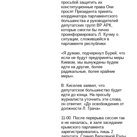
просьбой защитить их
конституционные права Они
просят Президента принять
координатора парламентского
большинства и руководителей
депутатских групп ВР АРК,
которые смогли бы лично
проинформировать Л. Кучму о
ситуации, сложившейся в
парламенте республики.
«Я думаю, подчеркнул Бурей, что
если не будут предприняты меры
Киевом, мы вынуждены будем
идти на другие, более
радикальные, более крайние
меры».
В. Киселев заявил, что
депутатское большинство будет
идти до конца. На просьбу
журналиста уточнить эти слова,
он ответил: «До освобождения от
должности Л. Грача».
11-00. После перерыва сессия так
и не началась, в зале заседании
крымского парламента
зарегистрировались лишь 2
депутата. Спикер Верховной Рады