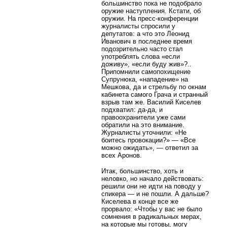
большинство пока не подобрало
оружие наступления. Кстати, об
оружии. На пресс-конференции
журналисты спросили у
депутатов: а что это Леонид
Иванович в последнее время
подозрительно часто стал
употреблять слова «если
доживу», «если буду жив»?..
Припомнили самопохищение
Супрунюка, «нападение» на
Мешкова, да и стрельбу по окнам
кабинета самого Грача и странный
взрыв там же. Василий Киселев
подхватил: да-да, и
правоохранители уже сами
обратили на это внимание.
Журналисты уточнили: «Не
боитесь провокации?» — «Все
можно ожидать», — ответил за
всех Аронов.
Итак, большинство, хоть и
неловко, но начало действовать:
решили они не идти на поводу у
спикера — и не пошли. А дальше?
Киселева в конце все же
прорвало: «Чтобы у вас не было
сомнения в радикальных мерах,
на которые мы готовы, могу