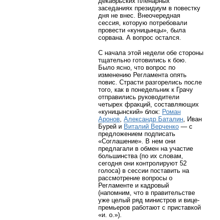
декабрьских пленарных
заседаниях президиум в повестку
дня не внес. Внеочередная
сессия, которую потребовали
провести «куницынцы», была
сорвана. А вопрос остался.
С начала этой недели обе стороны
тщательно готовились к бою.
Было ясно, что вопрос по
изменению Регламента опять
повис. Страсти разгорелись после
того, как в понедельник к Грачу
отправились руководители
четырех фракций, составляющих
«куницынский» блок:
Роман
Аронов
,
Александр Баталин
, Иван
Бурей и
Виталий Верченко
— с
предложением подписать
«Соглашение». В нем они
предлагали в обмен на участие
большинства (по их словам,
сегодня они контролируют 52
голоса) в сессии поставить на
рассмотрение вопросы о
Регламенте и кадровый
(напомним, что в правительстве
уже целый ряд министров и вице-
премьеров работают с приставкой
«и. о.»).