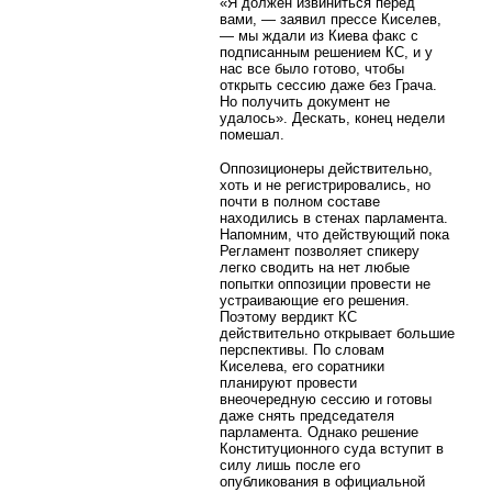
«Я должен извиниться перед
вами, — заявил прессе Киселев,
— мы ждали из Киева факс с
подписанным решением КС, и у
нас все было готово, чтобы
открыть сессию даже без Грача.
Но получить документ не
удалось». Дескать, конец недели
помешал.
Оппозиционеры действительно,
хоть и не регистрировались, но
почти в полном составе
находились в стенах парламента.
Напомним, что действующий пока
Регламент позволяет спикеру
легко сводить на нет любые
попытки оппозиции провести не
устраивающие его решения.
Поэтому вердикт КС
действительно открывает большие
перспективы. По словам
Киселева, его соратники
планируют провести
внеочередную сессию и готовы
даже снять председателя
парламента. Однако решение
Конституционного суда вступит в
силу лишь после его
опубликования в официальной