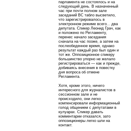
парламента не состоялось и на
следующий день. В назначенный
час при почти полном зале
заседаний ВС табло высветило,
что зарегистрировалось в
электронном режиме всего... два
депутата. Спикер Леонид Грач, как
и положено по Регламенту,
перенес начало заседания
сначала на час позже, а затем на
послеобеденное время, однако
результат каждый раз был один и
тот же. Оппозиционное спикеру
большинство упорно не желало
регистрироваться — как и прежде,
добиваясь внесения в повестку
дня вопроса об отмене
Регламента.
Хотя, кроме этого, ничего
интересного для журналистов в
сессионном зале и не
происходило, они легко
компенсировали информационный
голод общением с депутатами в
кулуарах. Спикер давать
комментарии отказался, зато
оппозиционеры легко шли на
контакт.