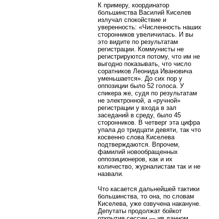
К примеру, координатор
большинства Василий Киселев
излучал спокойствие и
уверенность: «Численность наших
сторонников увеличилась. И вы
это видите по результатам
регистрации. Коммунисты не
регистрируются потому, что им не
выгодно показывать, что число
соратников Леонида Ивановича
уменьшается». До сих пор у
оппозиции было 52 голоса. У
спикера же, судя по результатам
не электронной, а «ручной»
регистрации у входа в зал
заседаний в среду, было 45
сторонников. В четверг эта цифра
упала до тридцати девяти, так что
косвенно слова Киселева
подтверждаются. Впрочем,
фамилий новообращенных
оппозиционеров, как и их
количество, журналистам так и не
назвали.
Что касается дальнейшей тактики
большинства, то она, по словам
Киселева, уже озвучена накануне.
Депутаты продолжат бойкот
открытия сессии — ив данном