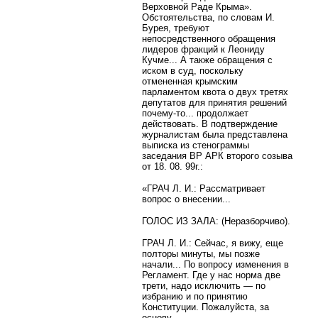
Верховной Раде Крыма».
Обстоятельства, по словам И.
Бурея, требуют
непосредственного обращения
лидеров фракций к Леониду
Кучме... А также обращения с
иском в суд, поскольку
отмененная крымским
парламентом квота о двух третях
депутатов для принятия решений
почему-то... продолжает
действовать. В подтверждение
журналистам была представлена
выписка из стенограммы
заседания ВР АРК второго созыва
от 18. 08. 99г.:
«ГРАЧ Л. И.: Рассматривает
вопрос о внесении...
ГОЛОС ИЗ ЗАЛА: (Неразборчиво).
ГРАЧ Л. И.: Сейчас, я вижу, еще
полторы минуты, мы позже
начали... По вопросу изменения в
Регламент. Где у нас норма две
трети, надо исключить — по
избранию и по принятию
Конституции. Пожалуйста, за
основу.