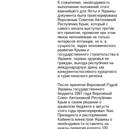
К сожалению, необходимость
выполнения положений этого
важнейшего для Ялты и Украины
документа была проигнорирована
Верховным Советом Автономной
Республики Крым, который с
самого начала выступал против
его принятия, проявляя при этом
явное непонимание не только
интересов ялтинцев, но и, в
сущности, задач экономического
развития Крыма и
государственного строительства в
Украине, охраны здоровья ее
граждан, выхода республики на
международную арену как
конкурентоспособного курортного
и туристического региона.
После принятия Верховной Радой
Украины государственного
бюджета 1997 года Верховный
Совет Автономной Республики
Крым в своем решении о
крымском бюджете в августе
этого года проигнорировал Указ
Президента и распоряжение
Кабинета министров Украины о
необходимости оставлять на
нужды развития курорта 100