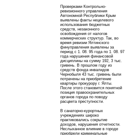
Проверками Контрольно-
ревизионного управления
Автономной Республики Крым
выявлены факты нецелевого
использования бюджетных
средств, незаконного
освобождения от налогов
коммерческих структур. Так, во
время ревизии Ялтинского
финуправления выявлены за
период с 1. 08. 95 года по 1. 08. 97
года нарушения финансовой
дисциплины на сумму 192, 3 тыс.
гривень. В прошлом году из
средств фонда инвалидов
Чернобыля 43 тыс. гривень были
потрачены на приобретение
квартиры прокурору г. Ялты.
После этого становится понятной
позиция правоохранительных
органов города по поводу
расцвета преступности.
В санаторно-курортных
учреждениях широко
практиковались сокрытие
доходов, нарушения отчетности.
Неслыханное влияние в городе
приобрели криминальные