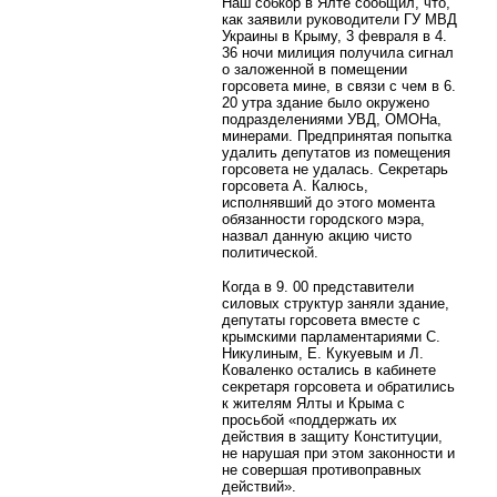
Наш собкор в Ялте сообщил, что,
как заявили руководители ГУ МВД
Украины в Крыму, 3 февраля в 4.
36 ночи милиция получила сигнал
о заложенной в помещении
горсовета мине, в связи с чем в 6.
20 утра здание было окружено
подразделениями УВД, ОМОНа,
минерами. Предпринятая попытка
удалить депутатов из помещения
горсовета не удалась. Секретарь
горсовета А. Калюсь,
исполнявший до этого момента
обязанности городского мэра,
назвал данную акцию чисто
политической.
Когда в 9. 00 представители
силовых структур заняли здание,
депутаты горсовета вместе с
крымскими парламентариями С.
Никулиным, Е. Кукуевым и Л.
Коваленко остались в кабинете
секретаря горсовета и обратились
к жителям Ялты и Крыма с
просьбой «поддержать их
действия в защиту Конституции,
не нарушая при этом законности и
не совершая противоправных
действий».