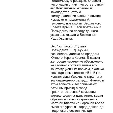
политическую реакцию. О своем
несогласии с ним, несоответствии
его Конституции Украины и
законодательству о
самоуправлении заявили спикер
Крымского парламента А.
Гриценко, президиум Верховного
Совета Крыма. Свои претензии к
Президенту по поводу данного
указа высказала и Верховная
Рада Украины.
Эхо "ялтинского" указа
Президента Л. Д. Кучмы
разнеслось далеко за пределы
Южного берега Крыма. В самом
же городе население обеспокоено
не столько соответствием его
конституционным нормам, сколько
соблюдением положений той же
Конституции Украины о гарантиях
вознаграждения за труд. Именно в
этом аспекте и воспринимают
ялтинцы приезд в город
правительственной комиссии,
которая должна дать ответ, каким
образом и чьими стараниями -
местной власти или органов более
высокого уровня - город дошел до
нищенского состояния, где