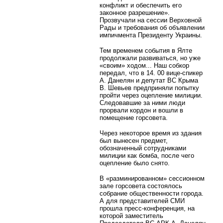
конфликт и обеспечить его
законное разрешение».
Прозвучали на сессии Верховной
Рады и требования об объявлении
импичмента Президенту Украины.
Тем временем события в Ялте
продолжали развиваться, но уже
«своим» ходом... Наш собкор
передал, что в 14. 00 вице-спикер
А. Данелян и депутат ВС Крыма
В. Шевьев предприняли попытку
пройти через оцепление милиции.
Следовавшие за ними люди
прорвали кордон и вошли в
помещение горсовета.
Через некоторое время из здания
был вынесен предмет,
обозначенный сотрудниками
милиции как бомба, после чего
оцепление было снято.
В «разминированном» сессионном
зале горсовета состоялось
собрание общественности города.
А для представителей СМИ
прошла пресс-конференция, на
которой заместитель