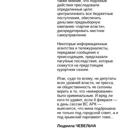
также мнение, что подобные
действия преследовали
определенные цели:
централизовать все бюджетные
поступления, обеспечить
деньгами предвыборную
кампанию «партии власти»,
дискредитировать местное
самоуправление.
Некоторые информационные
агентства и тележурналисты,
передавая сообщения о
происходящем, предсказали
пагубные последствия, которые
скажутся на предстоящем
курортном сезоне.
Итак, судя по всему, ни депутаты
всех уровней власти, ни пресса,
ни общественность не склонны
верить в то, что «минирование»
было криминальным. И вряд ли
кого-то удивит, если 4 февраля —
в день сессии ВС АРК —
выяснится, что мина подброшена
не только под городской совет, а и
под крымский парламент тоже...
Людмила ЧЕВЕЛЬЧА