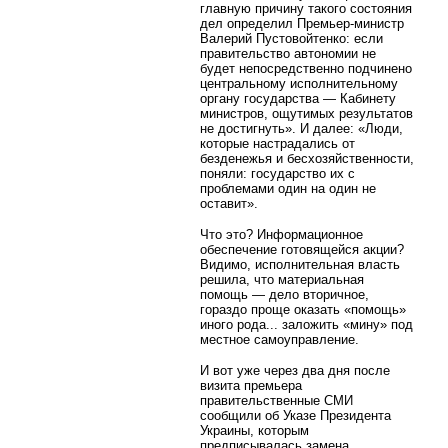
главную причину такого состояния
дел определил Премьер-министр
Валерий Пустовойтенко: если
правительство автономии не
будет непосредственно подчинено
центральному исполнительному
органу государства — Кабинету
министров, ощутимых результатов
не достигнуть». И далее: «Люди,
которые настрадались от
безденежья и бесхозяйственности,
поняли: государство их с
проблемами один на один не
оставит».
Что это? Информационное
обеспечение готовящейся акции?
Видимо, исполнительная власть
решила, что материальная
помощь — дело вторичное,
гораздо проще оказать «помощь»
иного рода... заложить «мину» под
местное самоуправление.
И вот уже через два дня после
визита премьера
правительственные СМИ
сообщили об Указе Президента
Украины, которым
предписывалась замена