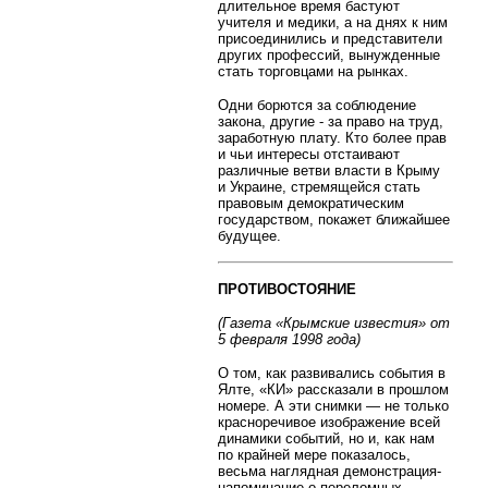
длительное время бастуют
учителя и медики, а на днях к ним
присоединились и представители
других профессий, вынужденные
стать торговцами на рынках.
Одни борются за соблюдение
закона, другие - за право на труд,
заработную плату. Кто более прав
и чьи интересы отстаивают
различные ветви власти в Крыму
и Украине, стремящейся стать
правовым демократическим
государством, покажет ближайшее
будущее.
ПРОТИВОСТОЯНИЕ
(Газета «Крымские известия» от
5 февраля 1998 года)
О том, как развивались события в
Ялте, «КИ» рассказали в прошлом
номере. А эти снимки — не только
красноречивое изображение всей
динамики событий, но и, как нам
по крайней мере показалось,
весьма наглядная демонстрация-
напоминание о переломных