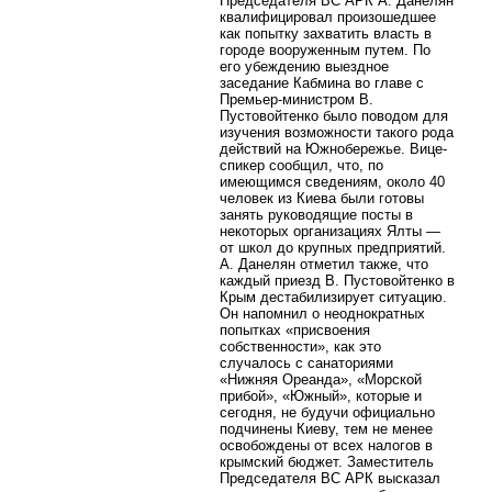
Председателя ВС АРК А. Данелян
квалифицировал произошедшее
как попытку захватить власть в
городе вооруженным путем. По
его убеждению выездное
заседание Кабмина во главе с
Премьер-министром В.
Пустовойтенко было поводом для
изучения возможности такого рода
действий на Южнобережье. Вице-
спикер сообщил, что, по
имеющимся сведениям, около 40
человек из Киева были готовы
занять руководящие посты в
некоторых организациях Ялты —
от школ до крупных предприятий.
А. Данелян отметил также, что
каждый приезд В. Пустовойтенко в
Крым дестабилизирует ситуацию.
Он напомнил о неоднократных
попытках «присвоения
собственности», как это
случалось с санаториями
«Нижняя Ореанда», «Морской
прибой», «Южный», которые и
сегодня, не будучи официально
подчинены Киеву, тем не менее
освобождены от всех налогов в
крымский бюджет. Заместитель
Председателя ВС АРК высказал