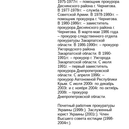
1975-1977гг. – помощник прокурора
Деснянского района г. Чернигова.
В 1977-1978гг. – служба в
Советской Армии. В 1978-1980гг. –
помощник прокурора г. Чернигова.
В 1980-1986гг. – заместитель
прокурора Деснянского района г.
Чернигова. В марте-мае 1986 года
– прокурор следственного отдела
прокуратуры Закарпатской
области. В 1986-1990гг. – прокурор
Ужгородского района
Закарпатской области. В 1990-
1991гг. – прокурор г. Ужгорода
Закарпатской области. С июля
1991г. – первый заместитель
прокурора Днепропетровской
области. С апреля 1996г. –
прокурор Автономной Республики
Крым. С июля 2000г. по декабрь
2003г. и с ноября 2004г. по октябрь
2008г. – прокурор
Днепропетровской области.
Почетный работник прокуратуры
Украины (1998г.). Заслуженный
юрист Украины (2001г.). Член
Высшего совета юстиции (1998-
2004гг.).