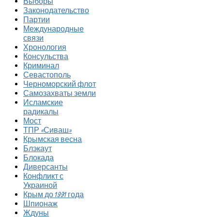
Выборы
Законодательство
Партии
Международные
связи
Хронология
Консульства
Криминал
Севастополь
Черноморский флот
Самозахваты земли
Исламские
радикалы
Мост
ТПР «Сиваш»
Крымская весна
Блэкаут
Блокада
Диверсанты
Конфликт с
Украиной
Крым до 1991 года
Шпионаж
Ждуны