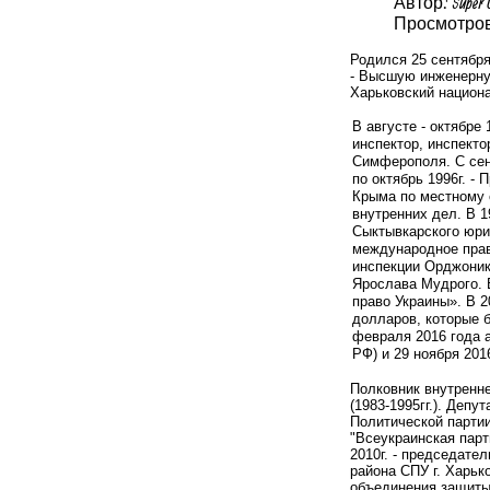
Автор: Super 
Просмотров:
Родился 25 сентября
- Высшую инженерную
Харьковский национа
В августе - октябре 
инспектор, инспектор
Симферополя. С сен
по октябрь 1996г. -
Крыма по местному с
внутренних дел. В 1
Сыктывкарского юри
международное право
инспекции Орджоники
Ярослава Мудрого. В
право Украины». В 2
долларов,
которые б
февраля 2016 года 
РФ) и
29 ноября 201
Полковник внутренне
(1983-1995гг.). Деп
Политической партии
"Всеукраинская парти
2010г. - председате
района СПУ г. Харьк
объединения защиты