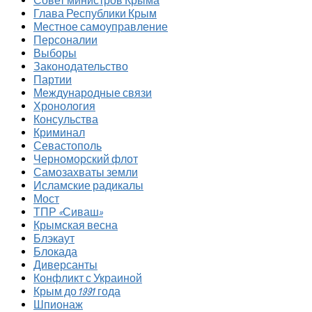
Совет министров Крыма
Глава Республики Крым
Местное самоуправление
Персоналии
Выборы
Законодательство
Партии
Международные связи
Хронология
Консульства
Криминал
Севастополь
Черноморский флот
Самозахваты земли
Исламские радикалы
Мост
ТПР «Сиваш»
Крымская весна
Блэкаут
Блокада
Диверсанты
Конфликт с Украиной
Крым до 1991 года
Шпионаж