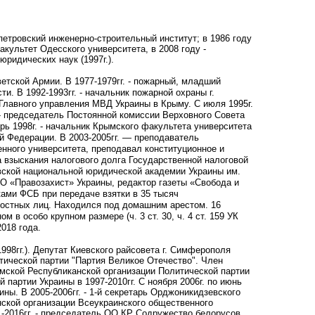
опетровский инженерно-строительный институт; в 1986 году
ультет Одесского университета, в 2008 году -
ридических наук (1997г.).
оветской Армии. В 1977-1979гг. - пожарный, младший
сти. В 1992-1993гг. - начальник пожарной охраны г.
Главного управления МВД Украины в Крыму. С июля 1995г.
. - председатель Постоянной комиссии Верховного Совета
рь 1998г. - начальник Крымского факультета университета
ой Федерации. В 2003-2005гг. — преподаватель
венного университета, преподавал конституционное и
а взыскания налогового долга Государственной налоговой
овской национальной юридической академии Украины им.
ОО «Правозахист» Украины, редактор газеты «Свобода и
иками ФСБ при передаче взятки в 35 тысяч
остных лиц. Находился под домашним арестом. 16
в особо крупном размере (ч. 3 ст. 30, ч. 4 ст. 159 УК
018 года.
998гг.). Депутат Киевского райсовета г. Симферополя
итической партии "Партия Великое Отечество". Член
ымской Республиканской организации Политической партии
 партии Украины в 1997-2010гг. С ноября 2006г. по июнь
ны. В 2005-2006гг. - 1-й секретарь Орджоникидзевского
анской организации Всеукраинского общественного
-2016гг. - председатель ОО КР Содружество белорусов