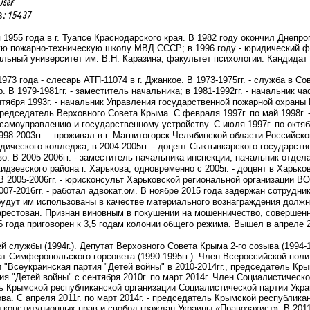
User
 15437
 1955 года в г. Туапсе Краснодарского края. В 1982 году окончил Днепр
 пожарно-техническую школу МВД СССР; в 1996 году - юридический фак
льный университет им. В.Н. Каразина, факультет психологии. Кандидат ю
1973 года - слесарь АТП-11074 в г. Джанкое. В 1973-1975гг. - служба в С
. В 1979-1981гг. - заместитель начальника; в 1981-1992гг. - начальник ча
тября 1993г. - начальник Управления государственной пожарной охраны 
 Председатель Верховного Совета Крыма. С февраля 1997г. по май 1998г
амоуправлению и государственному устройству. С июля 1997г. по октяб
998-2003гг. – проживал в г. Магнитогорск Челябинской области Российск
дического колледжа,
в
2004-2005гг. - доцент Сыктывкарского государст
. В 2005-2006гг. - заместитель начальника инспекции, начальник отдел
дзевского района г. Харькова, одновременно с 2005г. - доцент в Харьк
 2005-2006гг. - юрисконсульт Харьковской региональной организации В
007-2016гг. - работал адвокат.ом. В ноябре 2015 года задержан сотрудн
удут им использованы в качестве материального вознаграждения должн
арестован.
Признан виновным в покушении на мошенничество, совершенном 
6 года приговорен к 3,5 годам колонии общего режима. Вышел в апреле 2
й службы (1994г.). Депутат Верховного Совета Крыма 2-го созыва (1994-1
утат Симферопольского горсовета (1990-1995гг.). Член Всероссийской пол
 "Всеукраинская партия "Детей войны" в 2010-2014гг., председатель Кр
я "Детей войны" с сентября 2010г. по март 2014г. Член Социалистической
ль Крымской республиканской организации Социалистической партии Украи
ова. С апреля 2011г. по март 2014г. - председатель Крымской республик
 конституционных прав и свобод граждан Украины «Правозахист». В
2011