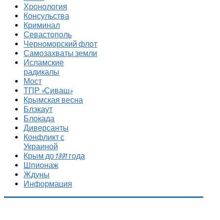
Хронология
Консульства
Криминал
Севастополь
Черноморский флот
Самозахваты земли
Исламские
радикалы
Мост
ТПР «Сиваш»
Крымская весна
Блэкаут
Блокада
Диверсанты
Конфликт с
Украиной
Крым до 1991 года
Шпионаж
Ждуны
Информация