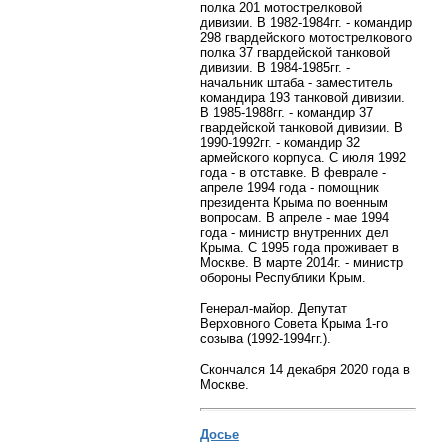
полка 201 мотострелковой
дивизии. В 1982-1984гг. - командир
298 гвардейского мотострелкового
полка 37 гвардейской танковой
дивизии. В 1984-1985гг. -
начальник штаба - заместитель
командира 193 танковой дивизии.
В 1985-1988гг. - командир 37
гвардейской танковой дивизии. В
1990-1992гг. - командир 32
армейского корпуса. С июля 1992
года - в отставке. В феврале -
апреле 1994 года - помощник
президента Крыма по военным
вопросам. В апреле - мае 1994
года - министр внутренних дел
Крыма. С 1995 года проживает в
Москве. В марте 2014г. - министр
обороны Республики Крым.
Генерал-майор. Депутат
Верховного Совета Крыма 1-го
созыва (1992-1994гг.).
Скончался 14 декабря 2020 года в
Москве.
Досье