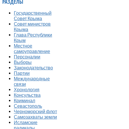
РАЗДЕЛЫ
Государственный
Совет Крыма
Совет министров
Крыма
Глава Республики
Крым
Местное
самоуправление
Персоналии
Выборы
Законодательство
Партии
Международные
связи
Хронология
Консульства
Криминал
Севастополь
Черноморский флот
Самозахваты земли
Исламские
радикалы