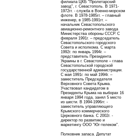
филиала ЦКБ "Пролетарский
завод", г. Севастополь. В 1971-
1972гг. - служба в Военно-морском
флоте. В 1978-1985гг. – главный
инженер, в 1985-1991гг. –
начальник Севастопольского
авиационно-ремонтного завода
Министерства обороны СССР. С
февраля 1991г. – председатель
Севастопольского городского
Совета и исполкома. С марта
1992г. по январь 1994г. –
представитель Президента
Украины в г. Севастополе – глава
Севастопольской городской
государственной администрации.
С мая 1991г. по май 1994г. –
заместитель Председателя
Верховного Совета Крыма.
Участвовал кандидатом в
Президенты Крыма на выборах 16
января 1994 года, занял 5 место
из шести. В 1994-1996гг. -
заместитель управляющего
Крымского коммерческого
Церковного банка. С 2002г. -
директор по развитию и
маркетингу ООО "Юг-телеком".
Полковник запаса. Депутат