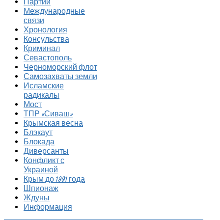
Партии
Международные
связи
Хронология
Консульства
Криминал
Севастополь
Черноморский флот
Самозахваты земли
Исламские
радикалы
Мост
ТПР «Сиваш»
Крымская весна
Блэкаут
Блокада
Диверсанты
Конфликт с
Украиной
Крым до 1991 года
Шпионаж
Ждуны
Информация