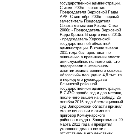
государственной администрации.
С июля 2005г. - советник
Председателя Верховной Рады
АРК. С сентября 2005г. - первый
заместитель Председателя
Совета министров Крыма. С мая
2006г. - Председатель Верховной
Рады Крыма. В марте-июне 2010г.
- председатель Херсонской
государственной областной
администрации.
В конце января
2011 года был арестован по
обвинению в превышении власти
или служебных полномочий. Его
подозревали в незаконном
изъятии земель военного совхоза
«Азовский» площадью 4,8 тыс. га
в период его руководства
Ленинской районной
государственной администрации.
В СИЗО провёл год и два месяца,
после чего вышел на свободу. 26
октября 2015 года Апелляционный
суд Запорожской области признал
его не виновным и отменил
приговор Коммунарского
районного суда г. Запорожья от 20
марта 2012 года и прекратил
уголовное дело в связи с
отсутствием в его действиях