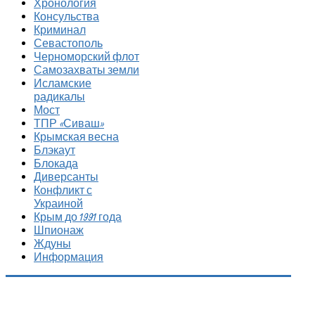
Хронология
Консульства
Криминал
Севастополь
Черноморский флот
Самозахваты земли
Исламские
радикалы
Мост
ТПР «Сиваш»
Крымская весна
Блэкаут
Блокада
Диверсанты
Конфликт с
Украиной
Крым до 1991 года
Шпионаж
Ждуны
Информация