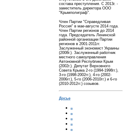
состава преступления. С 2013г. -
заместитель директора ООО
"Крымполиграф".
Член Партии "Справедливая
Россия" в мае-августе 2014 года.
Член Партии регионов до 2014
года. Председатель Ленинской
районной организации Партии
регионов в 2001-2011гг.
Заслуженный экономист Украины
(2008г.). Заслуженный работник
местного самоуправления
Автономной Республики Крым
(2002г.). Депутат Верховного
Совета Крыма 2-го (1994-1998гг.),
3-го (1998-2002гг.), 4-го (2002-
2006гг.), 5-го (2006-2010гг.) и 6-го
(2010-2012гг.) созывов.
Досье