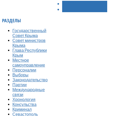
< НАЗАД
ВПЕРЁД >
РАЗДЕЛЫ
Государственный
Совет Крыма
Совет министров
Крыма
Глава Республики
Крым
Местное
самоуправление
Персоналии
Выборы
Законодательство
Партии
Международные
связи
Хронология
Консульства
Криминал
Севастополь