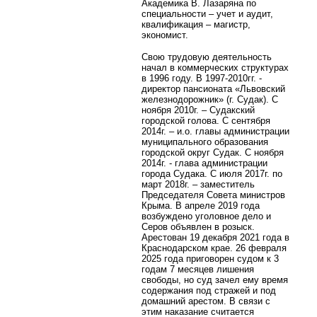
Академика В. Лазаряна по
специальности – учет и аудит,
квалификация – магистр,
экономист.
Свою трудовую деятельность
начал в коммерческих структурах
в 1996 году. В 1997-2010гг. -
директор пансионата «Львовский
железнодорожник» (г. Судак). С
ноября 2010г. – Судакский
городской голова. С сентября
2014г. – и.о. главы администрации
муниципального образования
городской округ Судак. С ноября
2014г. - глава администрации
города Судака. С июля 2017г. по
март 2018г. – заместитель
Председателя Совета министров
Крыма.
В апреле 2019 года
возбуждено уголовное дело и
Серов объявлен в розыск.
Арестован 19 декабря 2021 года в
Краснодарском крае. 26 февраля
2025 года приговорен судом к 3
годам 7 месяцев лишения
свободы, но суд зачел ему время
содержания под стражей и под
домашний арестом. В связи с
этим наказание считается