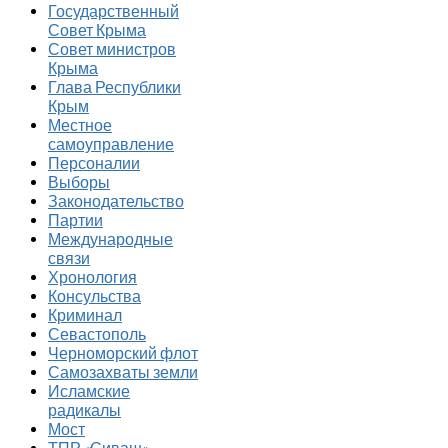
Государственный
Совет Крыма
Совет министров
Крыма
Глава Республики
Крым
Местное
самоуправление
Персоналии
Выборы
Законодательство
Партии
Международные
связи
Хронология
Консульства
Криминал
Севастополь
Черноморский флот
Самозахваты земли
Исламские
радикалы
Мост