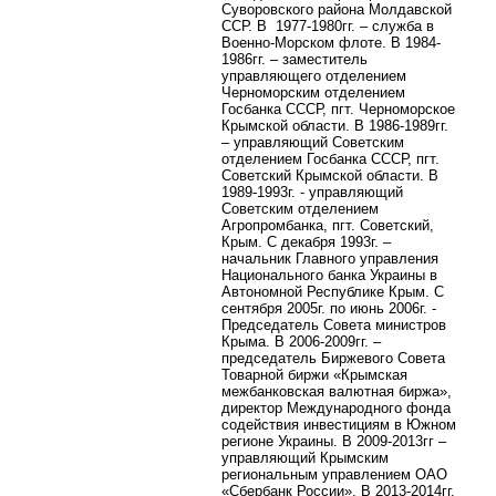
Суворовского района Молдавской
ССР. В 1977-1980гг. – служба в
Военно-Морском флоте. В 1984-
1986гг. – заместитель
управляющего отделением
Черноморским отделением
Госбанка СССР, пгт. Черноморское
Крымской области. В 1986-1989гг.
– управляющий Советским
отделением Госбанка СССР, пгт.
Советский Крымской области. В
1989-1993г. - управляющий
Советским отделением
Агропромбанка, пгт. Советский,
Крым. С декабря 1993г. –
начальник Главного управления
Национального банка Украины в
Автономной Республике Крым. С
сентября 2005г. по июнь 2006г. -
Председатель Совета министров
Крыма. В 2006-2009гг. –
председатель Биржевого Совета
Товарной биржи «Крымская
межбанковская валютная биржа»,
директор Международного фонда
содействия инвестициям в Южном
регионе Украины. В 2009-2013гг –
управляющий Крымским
региональным управлением ОАО
«Сбербанк России». В 2013-2014гг.