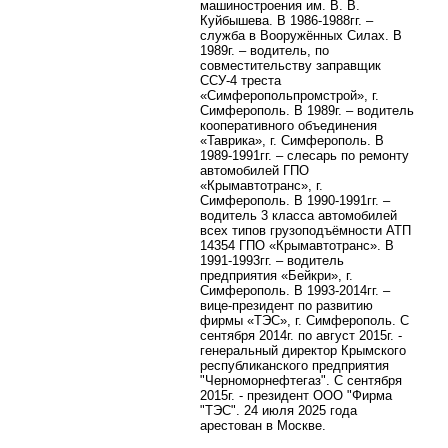
машиностроения им. В. В.
Куйбышева. В 1986-1988гг. –
служба в Вооружённых Силах. В
1989г. – водитель, по
совместительству заправщик
ССУ-4 треста
«Симферопольпромстрой», г.
Симферополь. В 1989г. – водитель
кооперативного объединения
«Таврика», г. Симферополь. В
1989-1991гг. – слесарь по ремонту
автомобилей ГПО
«Крымавтотранс», г.
Симферополь. В 1990-1991гг. –
водитель 3 класса автомобилей
всех типов грузоподъёмности АТП
14354 ГПО «Крымавтотранс». В
1991-1993гг. – водитель
предприятия «Бейкри», г.
Симферополь. В 1993-2014гг. –
вице-президент по развитию
фирмы «ТЭС», г. Симферополь. С
сентября 2014г. по август 2015г. -
генеральный директор Крымского
республиканского предприятия
"Черноморнефтегаз". С сентября
2015г. - президент ООО "Фирма
"ТЭС". 24 июля 2025 года
арестован в Москве.