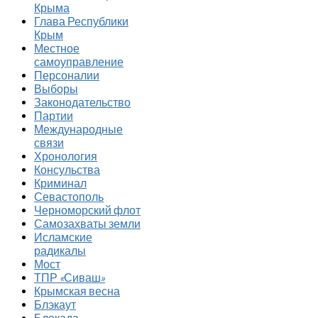
Крыма
Глава Республики
Крым
Местное
самоуправление
Персоналии
Выборы
Законодательство
Партии
Международные
связи
Хронология
Консульства
Криминал
Севастополь
Черноморский флот
Самозахваты земли
Исламские
радикалы
Мост
ТПР «Сиваш»
Крымская весна
Блэкаут