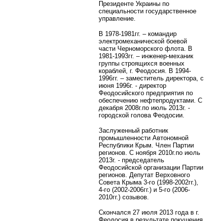
Президенте Украины по
специальности государственное
управление.
В 1978-1981гг. – командир
электромеханической боевой
части Черноморского флота. В
1981-1993гг. – инженер-механик
группы строящихся военных
кораблей, г. Феодосия. В 1994-
1996гг. – заместитель директора, с
июня 1996г. - директор
Феодосийского предприятия по
обеспечению нефтепродуктами. С
декабря 2008г.по июль 2013г. -
городской голова Феодосии.
Заслуженный работник
промышленности Автономной
Республики Крым. Член Партии
регионов. С ноября 2010г.по июль
2013г. - председатель
Феодосийской организации Партии
регионов.
Депутат Верховного
Совета Крыма 3-го (1998-2002гг.),
4-го (2002-2006гг.) и 5-го (2006-
2010гг.) созывов.
Скончался 27 июля 2013 года в г.
Феодосия в результате покушения