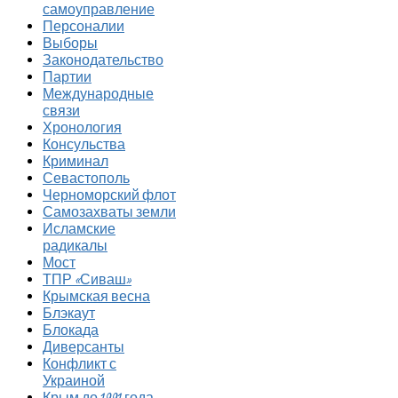
самоуправление
Персоналии
Выборы
Законодательство
Партии
Международные
связи
Хронология
Консульства
Криминал
Севастополь
Черноморский флот
Самозахваты земли
Исламские
радикалы
Мост
ТПР «Сиваш»
Крымская весна
Блэкаут
Блокада
Диверсанты
Конфликт с
Украиной
Крым до 1991 года