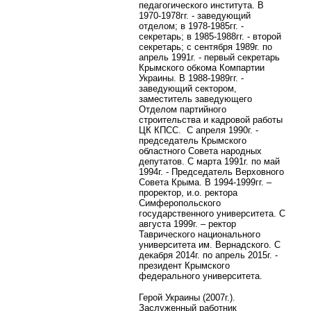
педагогического института. В
1970-1978гг. - заведующий
отделом; в 1978-1985гг. -
секретарь; в 1985-1988гг. - второй
секретарь; с сентября 1989г. по
апрель 1991г. - первый секретарь
Крымского обкома Компартии
Украины. В 1988-1989гг. -
заведующий сектором,
заместитель заведующего
Отделом партийного
строительства и кадровой работы
ЦК КПСС. С апреля 1990г. -
председатель Крымского
областного Совета народных
депутатов. С марта 1991г. по май
1994г. - Председатель Верховного
Совета Крыма. В 1994-1999гг. –
проректор, и.о. ректора
Симферопольского
государственного университета. С
августа 1999г. – ректор
Таврического национального
университета им. Вернадского. С
декабря 2014г. по апрель 2015г. -
президент Крымского
федерального университета.
Герой Украины (2007г.).
Заслуженный работник