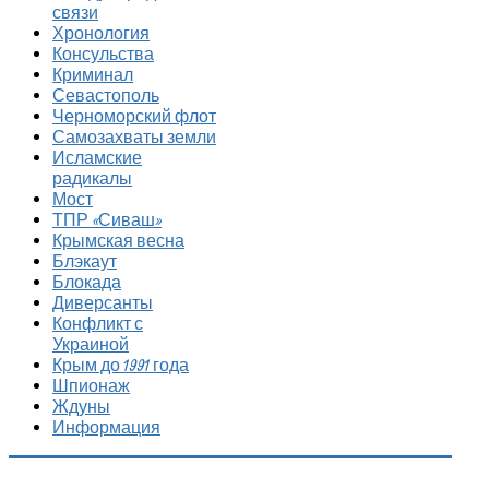
связи
Хронология
Консульства
Криминал
Севастополь
Черноморский флот
Самозахваты земли
Исламские
радикалы
Мост
ТПР «Сиваш»
Крымская весна
Блэкаут
Блокада
Диверсанты
Конфликт с
Украиной
Крым до 1991 года
Шпионаж
Ждуны
Информация