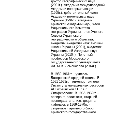
доктор географических наук
(2001г.). Академик международной
Академии информатизации
(1995г.), действительный член
Академии инженерных наук
Украины (1996г.), академик
Крымской Академии наук, член
Национального Комитета
географов Украины, член Ученого
Совета Украинского
географического общества,
академик Академии наук высшей
школы Украины (2001), академик
Национальной Академии наук
Украины (2010г.). Почетный
профессор Московского
государственного университета
им. М.В. Ломоносова (2014г.).
В 1959-1961гг. - учитель
Багеровской средней школы. В
1961-1963гг. - инженер-технолог
Института минеральных ресурсов
АН Украинской ССР в г.
Симферополе. В 1963-1969гг. -
аспирант, ассистент, старший
преподаватель, и.о. доцента
кафедры; в 1969-1970гг. -
секретарь партийного бюро
Крымского государственного