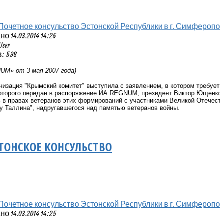
Почетное консульство Эстонской Республики в г. Симфероп
 14.03.2014 14:26
User
: 598
M» от 3 мая 2007 года)
анизация "Крымский комитет" выступила с заявлением, в котором требует
 которого передан в распоряжение ИА REGNUM, президент Виктор Ющенк
ь в правах ветеранов этих формирований с участниками Великой Отечест
 Таллина", надругавшегося над памятью ветеранов войны.
ТОНСКОЕ КОНСУЛЬСТВО
Почетное консульство Эстонской Республики в г. Симфероп
 14.03.2014 14:25