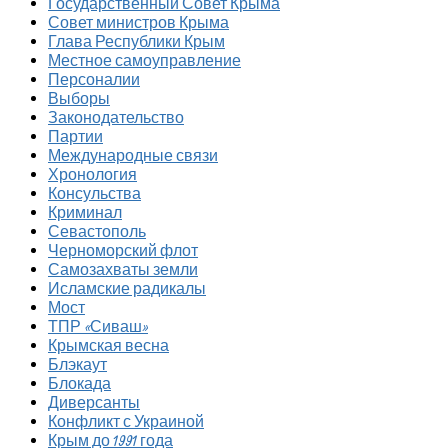
Государственный Совет Крыма
Совет министров Крыма
Глава Республики Крым
Местное самоуправление
Персоналии
Выборы
Законодательство
Партии
Международные связи
Хронология
Консульства
Криминал
Севастополь
Черноморский флот
Самозахваты земли
Исламские радикалы
Мост
ТПР «Сиваш»
Крымская весна
Блэкаут
Блокада
Диверсанты
Конфликт с Украиной
Крым до 1991 года