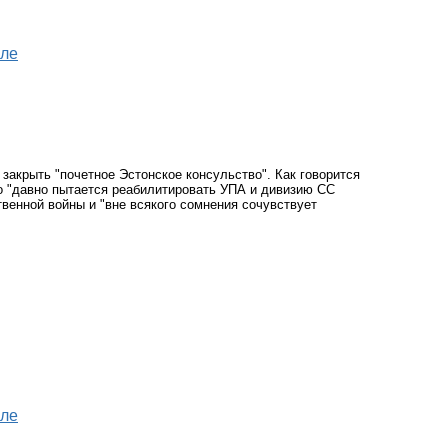
оле
 закрыть "почетное Эстонское консульство". Как говорится
о "давно пытается реабилитировать УПА и дивизию СС
венной войны и "вне всякого сомнения сочувствует
оле