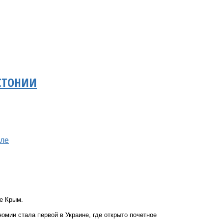
СТОНИИ
оле
е Крым.
омии стала первой в Украине, где открыто почетное