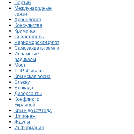
Партии
Международные
связи
Хронология
Консульства
Криминал
Севастополь
Черноморский флот
Самозахваты земли
Исламские
радикалы
Мост
ТПР «Сиваш»
Крымская весна
Блэкаут
Блокада
Диверсанты
Конфликт с
Украиной
Крым до 1991 года
Шпионаж
Ждуны
Информация