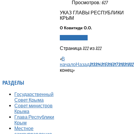
Просмотров: 627
УКАЗ ГЛАВЫ РЕСПУБЛИКИ
КРЫМ
О Ковитиди О.О.
Подробнее...
Страница 322 из 322
«
В
начало
Назад
313
314
315
316
317
318
319
32
конец
»
РАЗДЕЛЫ
Государственный
Совет Крыма
Совет министров
Крыма
Глава Республики
Крым
Местное