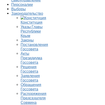
самоуправление
Персоналии
Выборы
Законодательство
Конституция
Указы Главы
Республики
Крым
Законы
Постановления
Госсовета
Акты
Президиума
Госсовета
Решения
Госсовета
Заявления
Госсовета
Обращения
Госсовета
Распоряжения
Председателя
Совмина