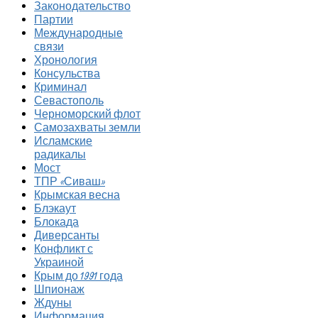
Законодательство
Партии
Международные
связи
Хронология
Консульства
Криминал
Севастополь
Черноморский флот
Самозахваты земли
Исламские
радикалы
Мост
ТПР «Сиваш»
Крымская весна
Блэкаут
Блокада
Диверсанты
Конфликт с
Украиной
Крым до 1991 года
Шпионаж
Ждуны
Информация