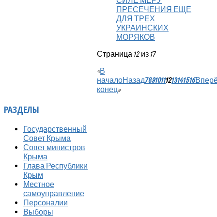
СИЛЕ МЕРУ
ПРЕСЕЧЕНИЯ ЕЩЕ
ДЛЯ ТРЕХ
УКРАИНСКИХ
МОРЯКОВ
Страница 12 из 17
«
В
начало
Назад
7
8
9
10
11
12
13
14
15
16
Впер
конец
»
РАЗДЕЛЫ
Государственный
Совет Крыма
Совет министров
Крыма
Глава Республики
Крым
Местное
самоуправление
Персоналии
Выборы