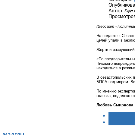
Опубликовано
Автор: Super 
Просмотров:
(Вебсайт «Политнав
На подлете к Севас
целей упали в безл
Жертв и разрушений
«По предварительным
Никакого повреждени
находиться в режим
В севастопольских п
БПЛА над морем. Вс
По мнению экспертов
головка, недалеко о
Любовь Смирнова
< НАЗАД
ВПЕРЁД >
РАЗДЕЛЫ