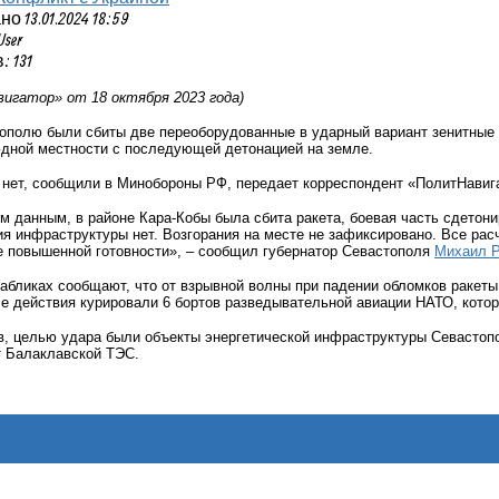
 13.01.2024 18:59
User
 131
игатор» от 18 октября 2023 года)
тополю были сбиты две переоборудованные в ударный вариант зенитные
юдной местности с последующей детонацией на земле.
 нет, сообщили в Минобороны РФ, передает корреспондент «ПолитНавиг
 данным, в районе Кара-Кобы была сбита ракета, боевая часть сдетони
я инфраструктуры нет. Возгорания на месте не зафиксировано. Все ра
е повышенной готовности», – сообщил губернатор Севастополя
Михаил Р
абликах сообщают, что от взрывной волны при падении обломков ракет
е действия курировали 6 бортов разведывательной авиации НАТО, котор
, целью удара были объекты энергетической инфраструктуры Севастопо
т Балаклавской ТЭС.