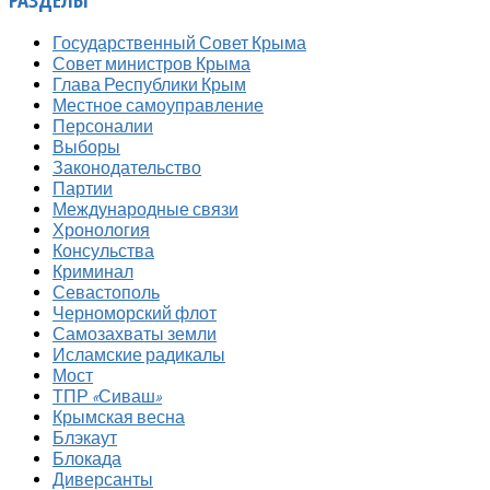
Государственный Совет Крыма
Совет министров Крыма
Глава Республики Крым
Местное самоуправление
Персоналии
Выборы
Законодательство
Партии
Международные связи
Хронология
Консульства
Криминал
Севастополь
Черноморский флот
Самозахваты земли
Исламские радикалы
Мост
ТПР «Сиваш»
Крымская весна
Блэкаут
Блокада
Диверсанты