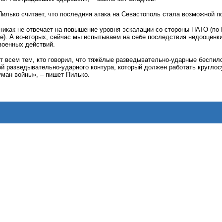
илько считает, что последняя атака на Севастополь стала возможной п
никак не отвечает на повышение уровня эскалации со стороны НАТО (по
). А во-вторых, сейчас мы испытываем на себе последствия недооценк
военных действий.
ет всем тем, кто говорил, что тяжёлые разведывательно-ударные беспи
й разведывательно-ударного контура, который должен работать кругло
туман войны», – пишет Пилько.