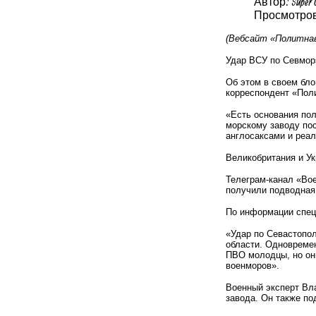
Автор: Super 
Просмотров:
(Вебсайт «Политнав
Удар ВСУ по Севмор
Об этом в своем бло
корреспондент «Пол
«Есть основания пол
морскому заводу пос
англосаксами и реа
Великобритания и Ук
Телеграм-канал «Вое
получили подводная 
По информации специ
«Удар по Севастопо
области. Одновреме
ПВО молодцы, но они
военморов».
Военный эксперт Вла
завода. Он также по