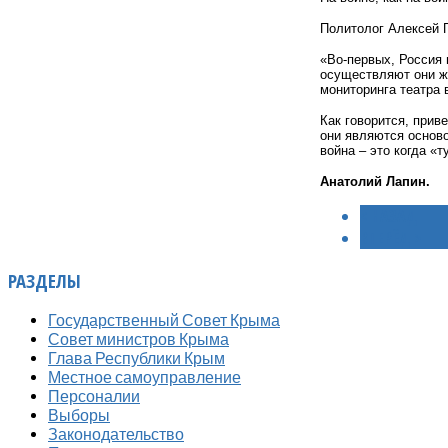
Политолог Алексей П
«Во-первых, Россия 
осуществляют они же
мониторинга театра 
Как говорится, прив
они являются осново
война – это когда «
Анатолий Лапин.
< НАЗАД
ВПЕРЁД >
РАЗДЕЛЫ
Государственный Совет Крыма
Совет министров Крыма
Глава Республики Крым
Местное самоуправление
Персоналии
Выборы
Законодательство