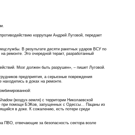
и.
 противодействию коррупции Андрей Луговой, передает
спецслужбы. В результате десяти ракетных ударов ВСУ по
на ремонте. Это очередной теракт, разработанный
ействий. Мозг должен быть разрушен», – пишет Луговой.
отрудников предприятия, а серьезные повреждения
 находились в доках на ремонте.
комбинированной:
hadow (воздух-земля) с территории Николаевской
ре при помощи БЭКов, запущенных с Одессы… Пацаны из
ящийся в доке. К сожалению, есть потери среди
ва ПВО, отвечающие за безопасность сектора возле