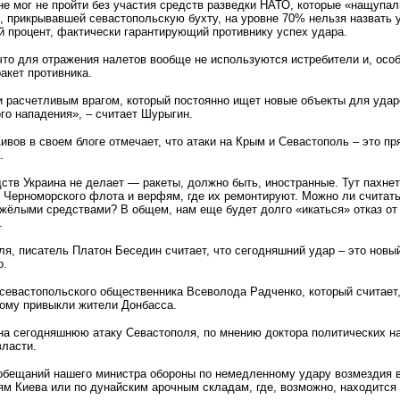
е мог не пройти без участия средств разведки НАТО, которые «нащупал
 прикрывавшей севастопольскую бухту, на уровне 70% нельзя назвать 
 процент, фактически гарантирующий противнику успех удара.
что для отражения налетов вообще не используются истребители и, осо
акет противника.
 расчетливым врагом, который постоянно ищет новые объекты для удар
го нападения», – считает Шурыгин.
вов в своем блоге отмечает, что атаки на Крым и Севастополь – это п
.
ств Украина не делает — ракеты, должно быть, иностранные. Тут пахн
 Черноморского флота и верфям, где их ремонтируют. Можно ли считать
жёлыми средствами? В общем, нам еще будет долго «икаться» отказ от 
.
я, писатель Платон Беседин считает, что сегодняшний удар – это новы
о.
 севастопольского общественника Всеволода Радченко, который считает
тому привыкли жители Донбасса.
на сегодняшнюю атаку Севастополя, по мнению доктора политических на
власти.
бещаний нашего министра обороны по немедленному удару возмездия в
ям Киева или по дунайским арочным складам, где, возможно, находится з