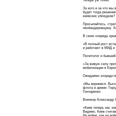
Теперь уж точно.
За кого и за что мы
будет тогда решение
киевских ублюдков?
Просыпайтесь, страт
необандеровщину. Хв
В свою очередь кры
«В полный рост вста
и работают в МИД и
Политолог и бывший 
«За живую силу прот
мобилизации в Европ
Ожидаемо злорадств
«Мы вернемся. Выгон
флота и армии. Горо
Гончаренко.
Военкор Александр 
«Киев теперь нас зо
Видимо, Киев считае
На войне, как на во