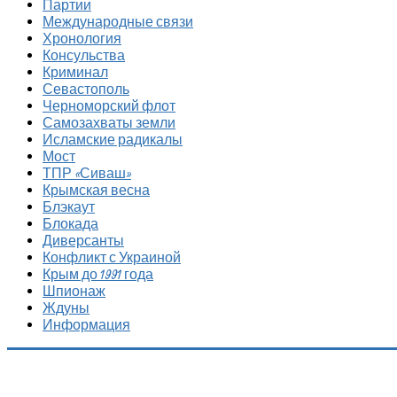
Партии
Международные связи
Хронология
Консульства
Криминал
Севастополь
Черноморский флот
Самозахваты земли
Исламские радикалы
Мост
ТПР «Сиваш»
Крымская весна
Блэкаут
Блокада
Диверсанты
Конфликт с Украиной
Крым до 1991 года
Шпионаж
Ждуны
Информация