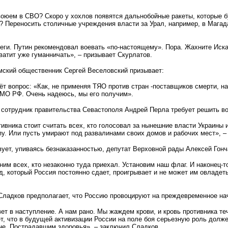
 воюем в СВО? Скоро у хохлов появятся дальнобойные ракеты, которые
? Переносить столичные учреждения власти за Урал, например, в Магад
еги. Путин рекомендовал воевать «по-настоящему». Пора. Жахните Иска
атит уже гуманничать», – призывает Скурлатов.
мский общественник Сергей Веселовский призывает:
ёт вопрос: «Как, не применяя ТЯО против стран -поставщиков смерти, н
 МО РФ. Очень надеюсь, мы его получим».
сотрудник правительства Севастополя Андрей Перла требует решить во
ивника стоит считать всех, кто голосовал за нынешние власти Украины 
у. Или пусть умирают под развалинами своих домов и рабочих мест», –
ует, упиваясь безнаказанностью, депутат Верховной рады Алексей Гонч
им всех, кто незаконно туда приехал. Установим наш флаг. И наконец-т
д, который Россия постоянно сдает, проигрывает и не может им овладет
Сладков предполагает, что Россию провоцируют на преждевременное на
вет в наступление. А нам рано. Мы жаждем крови, и кровь противника те
т, что в будущей активизации России на поле боя серьезную роль долже
йне. Пострадавшим здоровья», – заключил Сладков.