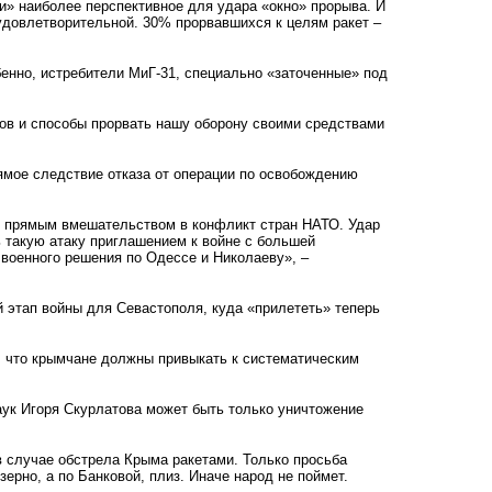
и» наиболее перспективное для удара «окно» прорыва. И
удовлетворительной. 30% прорвавшихся к целям ракет –
бенно, истребители МиГ-31, специально «заточенные» под
ов и способы прорвать нашу оборону своими средствами
рямое следствие отказа от операции по освобождению
ет прямым вмешательством в конфликт стран НАТО. Удар
 такую атаку приглашением к войне с большей
военного решения по Одессе и Николаеву», –
й этап войны для Севастополя, куда «прилететь» теперь
, что крымчане должны привыкать к систематическим
ук Игоря Скурлатова может быть только уничтожение
 случае обстрела Крыма ракетами. Только просьба
ерно, а по Банковой, плиз. Иначе народ не поймет.