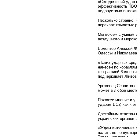
«Сегодняшний удар н
эффективность ПВО,
недопустимо высокий
Несколько странно, 
перехват крылатых р
Мы воюем с умным и
воздушного и морско
Волонтер Алексей Жи
Одессы и Николаева
«Таких ударных сред
нанесен по кораблям
географией более тя
подчеркивает Живов
Уроженец Севастопол
может в любое мест
Похожее мнение и у
ударам ВСУ, как к э
Достойным ответом 
украинских органов 
«Ждем выполнения о
палить не по пустыр