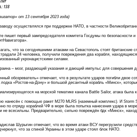
User
 138
игатор» от 13 сентября 2023 года)
заводу осуществлялся при поддержке НАТО, в частности Великобритани
ге пишет первый зампредседателя комитета Госдумы по безопасности и
итНавигатора».
агать, что за сегодняшними атаками на Севастополь стоят британские 
традали 24 человека, получили повреждения два корабля, находящиеся 
лизованный укронацистскими силами.
раина – мозг, раздающий указания и дающий импульс для совершения д
нный обозреватель» отмечает, что в результате ударов погибли двое с
лодка «Ростов-на-Дону» и большой десантный корабль «Минск», которые
ализирующегося на морской тематике канала Battle Sailor, атака была 
лю нанесён с помощью ракет M270 MLRS (наземный комплекс). И Storm S
нно по отряду кораблей ЧФ в море была попытка нанесения удара в мо
 не всесильны. Предварительно, сильно повреждён бдк «Минск», наход
дислав Шурыгин отмечает, что во время атаки ВСУ перегрузили средст
дчеркнул, что за спиной Украины в этом ударе стоял блок НАТО.