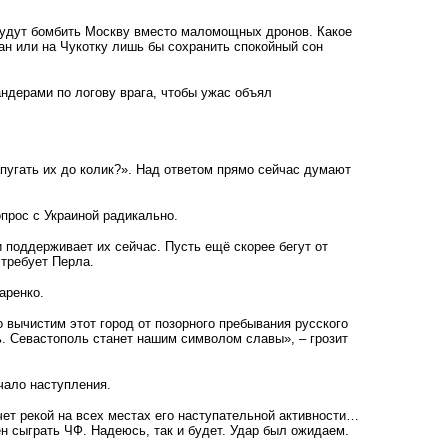
 будут бомбить Москву вместо маломощных дронов. Какое
ан или на Чукотку лишь бы сохранить спокойный сон
ндерами по логову врага, чтобы ужас объял
апугать их до колик?». Над ответом прямо сейчас думают
прос с Украиной радикально.
и поддерживает их сейчас. Пусть ещё скорее бегут от
 требует Перла.
аренко.
о вычистим этот город от позорного пребывания русского
ь. Севастополь станет нашим символом славы», – грозит
чало наступления.
чет рекой на всех местах его наступательной активности…
н сыграть ЧФ. Надеюсь, так и будет. Удар был ожидаем.