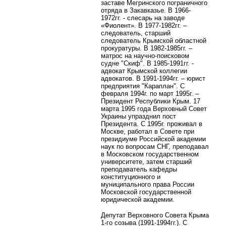
заставе Мегринского пограничного
отряда в Закавказье. В 1966-
1972гг. - слесарь на заводе
«Фиолент». В 1977-1982гг. –
следователь, старший
следователь Крымской областной
прокуратуры. В 1982-1985гг. –
матрос на научно-поисковом
судне "Скиф". В 1985-1991гг. -
адвокат Крымской коллегии
адвокатов. В 1991-1994гг. – юрист
предприятия "Караплан". С
февраля 1994г. по март 1995г. –
Президент Республики Крым. 17
марта 1995 года Верховный Совет
Украины упразднил пост
Президента. С 1995г. проживал в
Москве,
работал в Совете при
президиуме Российской академии
наук по вопросам СНГ, преподавал
в Московском государственном
университете, затем
старший
преподаватель кафедры
конституционного и
муниципального права России
Московской государственной
юридической академии.
Депутат Верховного Совета Крыма
1-го созыва (1991-1994гг.). С