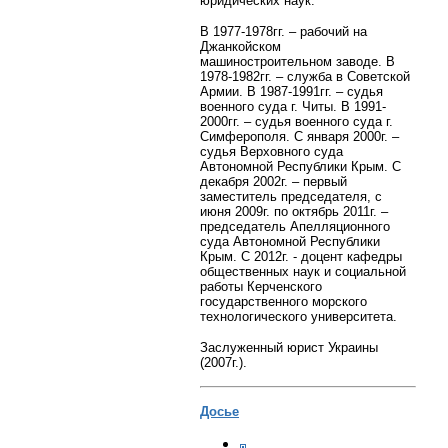
юридических наук.
В 1977-1978гг. – рабочий на
Джанкойском
машиностроительном заводе. В
1978-1982гг. – служба в Советской
Армии. В 1987-1991гг. – судья
военного суда г. Читы. В 1991-
2000гг. – судья военного суда г.
Симферополя. С января 2000г. –
судья Верховного суда
Автономной Республики Крым. С
декабря 2002г. – первый
заместитель председателя, с
июня 2009г. по октябрь 2011г. –
председатель Апелляционного
суда Автономной Республики
Крым. С 2012г. - доцент кафедры
общественных наук и социальной
работы Керченского
государственного морского
технологического университета.
Заслуженный юрист Украины
(2007г.).
Досье