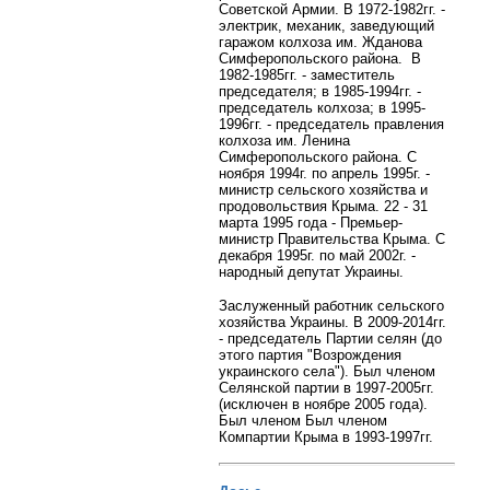
Советской Армии. В 1972-1982гг. -
электрик, механик, заведующий
гаражом колхоза им. Жданова
Симферопольского района. В
1982-1985гг. - заместитель
председателя; в 1985-1994гг. -
председатель колхоза; в 1995-
1996гг. - председатель правления
колхоза им. Ленина
Симферопольского района. С
ноября 1994г. по апрель 1995г. -
министр сельского хозяйства и
продовольствия Крыма. 22 - 31
марта 1995 года - Премьер-
министр Правительства Крыма. С
декабря 1995г. по май 2002г. -
народный депутат Украины.
Заслуженный работник сельского
хозяйства Украины. В 2009-2014гг.
- председатель Партии селян (до
этого партия "Возрождения
украинского села").
Был членом
Селянской партии в 1997-2005гг.
(исключен в ноябре 2005 года).
Был членом Был членом
Компартии Крыма в 1993-1997гг.