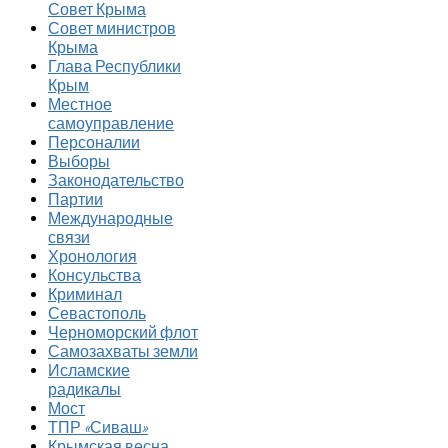
Совет Крыма
Совет министров
Крыма
Глава Республики
Крым
Местное
самоуправление
Персоналии
Выборы
Законодательство
Партии
Международные
связи
Хронология
Консульства
Криминал
Севастополь
Черноморский флот
Самозахваты земли
Исламские
радикалы
Мост
ТПР «Сиваш»
Крымская весна