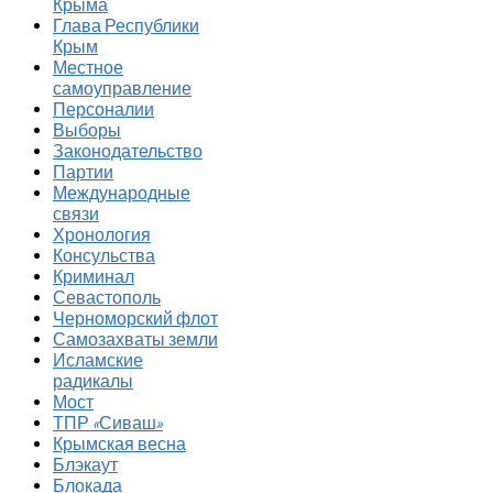
Крыма
Глава Республики
Крым
Местное
самоуправление
Персоналии
Выборы
Законодательство
Партии
Международные
связи
Хронология
Консульства
Криминал
Севастополь
Черноморский флот
Самозахваты земли
Исламские
радикалы
Мост
ТПР «Сиваш»
Крымская весна
Блэкаут
Блокада