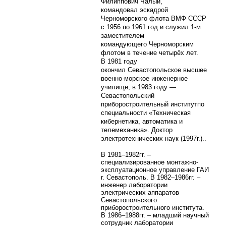
Филиппович Чалый,
командовал
эскадрой
Черноморского флота
ВМФ СССР
с 1956 по 1961 год и служил 1-м
заместителем
командующего
Черноморским
флотом
в течение четырёх лет.
В
1981 году
окончил
Севастопольское высшее
военно-морское инженерное
училище, в
1983 году —
Севастопольский
приборостроительный институт
по
специальности «Техническая
кибернетика, автоматика и
телемеханика». Доктор
электротехнических наук (1997г.).
.
В 1981–1982гг. –
специализированное монтажно-
эксплуатационное управление ГАИ
г. Севастополь. В 1982–1986гг. –
инженер лаборатории
электрических аппаратов
Севастопольского
приборостроительного института.
В 1986–1988гг. – младший научный
сотрудник лаборатории