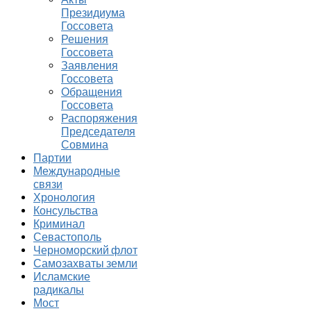
Президиума
Госсовета
Решения
Госсовета
Заявления
Госсовета
Обращения
Госсовета
Распоряжения
Председателя
Совмина
Партии
Международные
связи
Хронология
Консульства
Криминал
Севастополь
Черноморский флот
Самозахваты земли
Исламские
радикалы
Мост