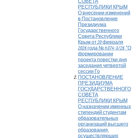
СОВЕТА
РЕСПУБЛИКИ КРЫМ
О внесении изменений
в Постановление
Президиума
Государственного
Совета Республики
Крым от 20 февраля
2026 года № п374-3/26 "О
формировании
проекта повестки дня
заседания четвертой
сессии Го
ПОСТАНОВЛЕНИЕ
ПРЕЗИДИУМА
ГОСУДАРСТВЕННОГО
СОВЕТА
РЕСПУБЛИКИ КРЫМ
О назначении именных
стипендий студентам
образовательных
организаций высшего
образования,
осуществляющих