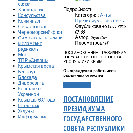
связи
Подробности
Хронология
Категория:
Акты
Консульства
Президиума Госсовета
Криминал
Опубликовано 18.05.2026
Севастополь
07:09
Черноморский флот
Автор: Super User
Самозахваты земли
Просмотров: 16
Исламские
радикалы
ПОСТАНОВЛЕНИЕ ПРЕЗИДИУМА
Мост
ГОСУДАРСТВЕННОГО СОВЕТА
ТПР «Сиваш»
РЕСПУБЛИКИ КРЫМ
Крымская весна
О награждении работников
Блэкаут
различных отраслей
Блокада
Диверсанты
Подробнее...
Конфликт с
Украиной
ПОСТАНОВЛЕНИЕ
Крым до 1991 года
Шпионаж
ПРЕЗИДИУМА
Ждуны
ГОСУДАРСТВЕННОГО
Информация
СОВЕТА РЕСПУБЛИКИ