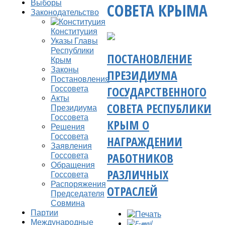
Выборы
СОВЕТА КРЫМА
Законодательство
Конституция
Указы Главы
Республики
ПОСТАНОВЛЕНИЕ
Крым
Законы
ПРЕЗИДИУМА
Постановления
ГОСУДАРСТВЕННОГО
Госсовета
Акты
СОВЕТА РЕСПУБЛИКИ
Президиума
Госсовета
КРЫМ О
Решения
Госсовета
НАГРАЖДЕНИИ
Заявления
РАБОТНИКОВ
Госсовета
Обращения
РАЗЛИЧНЫХ
Госсовета
Распоряжения
ОТРАСЛЕЙ
Председателя
Совмина
Партии
Международные