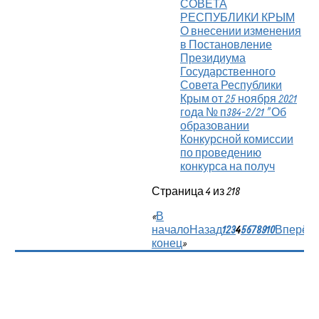
СОВЕТА
РЕСПУБЛИКИ КРЫМ
О внесении изменения
в Постановление
Президиума
Государственного
Совета Республики
Крым от 25 ноября 2021
года № п384-2/21 "Об
образовании
Конкурсной комиссии
по проведению
конкурса на получ
Страница 4 из 218
«
В
начало
Назад
1
2
3
4
5
6
7
8
9
10
Вперёд
конец
»