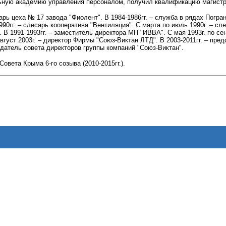
ьную академию управления персоналом, получил квалификацию магистр
сарь цеха № 17 завода "Фиолент". В 1984-1986гг. – служба в рядах Погра
990гг. – слесарь кооператива "Вентиляция". С марта по июль 1990г. – сле
. В 1991-1993гг. – заместитель директора МП "ИВВА". С мая 1993г. по с
 август 2003г. – директор Фирмы "Союз-Виктан ЛТД". В 2003-2011гг. – п
датель совета директоров группы компаний "Союз-Виктан".
овета Крыма 6-го созыва (2010-2015гг.).