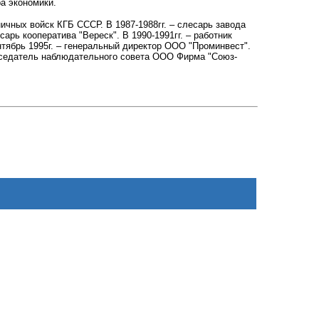
а экономики.
ничных войск КГБ СССР. В 1987-1988гг. – слесарь завода
сарь кооператива "Вереск". В 1990-1991гг. – работник
ентябрь 1995г. – генеральный директор ООО "Проминвест".
редседатель наблюдательного совета ООО Фирма "Союз-