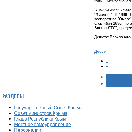
году – Межрегионал
В 1983-1984гг. - сле
"Фиолент". В 1988 -1
кооператива "Омега"
С октября 1996г. по
Виктан ЛТД", предсе
Депутат Верховного С
Досье
< НАЗАД
ВПЕРЁД >
РАЗДЕЛЫ
Государственный Совет Крыма
Совет министров Крыма
Глава Республики Крым
Местное самоуправление
Персоналии