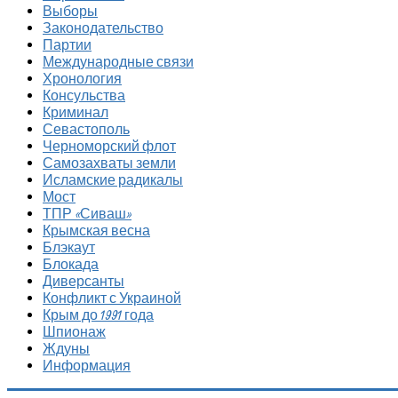
Выборы
Законодательство
Партии
Международные связи
Хронология
Консульства
Криминал
Севастополь
Черноморский флот
Самозахваты земли
Исламские радикалы
Мост
ТПР «Сиваш»
Крымская весна
Блэкаут
Блокада
Диверсанты
Конфликт с Украиной
Крым до 1991 года
Шпионаж
Ждуны
Информация