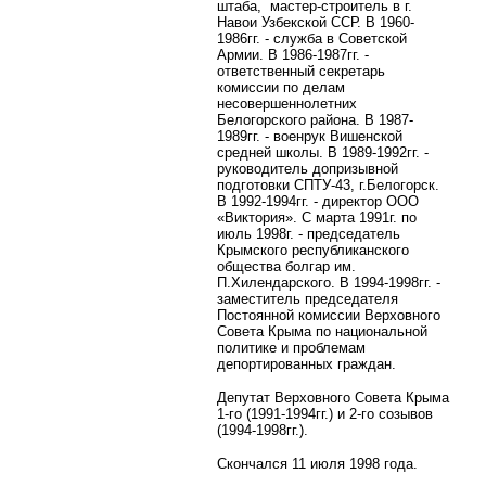
штаба, мастер-строитель в г.
Навои Узбекской ССР. В 1960-
1986гг. - служба в Советской
Армии. В 1986-1987гг. -
ответственный секретарь
комиссии по делам
несовершеннолетних
Белогорского района. В 1987-
1989гг. - военрук Вишенской
средней школы. В 1989-1992гг. -
руководитель допризывной
подготовки СПТУ-43, г.Белогорск.
В 1992-1994гг. - директор ООО
«Виктория». С марта 1991г. по
июль 1998г. - председатель
Крымского республиканского
общества болгар им.
П.
Хилендарского. В 1994-1998гг. -
заместитель председателя
Постоянной комиссии Верховного
Совета Крыма по национальной
политике и проблемам
депортированных граждан.
Депутат Верховного Совета Крыма
1-го (1991-1994гг.) и 2-го созывов
(1994-1998гг.).
Скончался 11 июля 1998 года.