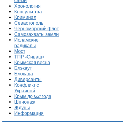
связи
Хронология
Консульства
Криминал
Севастополь
Черноморский флот
Самозахваты земли
Исламские
радикалы
Мост
ТПР «Сиваш»
Крымская весна
Блэкаут
Блокада
Диверсанты
Конфликт с
Украиной
Крым до 1991 года
Шпионаж
Ждуны
Информация