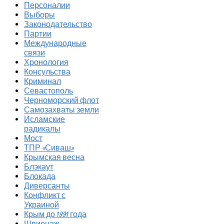
Персоналии
Выборы
Законодательство
Партии
Международные
связи
Хронология
Консульства
Криминал
Севастополь
Черноморский флот
Самозахваты земли
Исламские
радикалы
Мост
ТПР «Сиваш»
Крымская весна
Блэкаут
Блокада
Диверсанты
Конфликт с
Украиной
Крым до 1991 года
Шпионаж